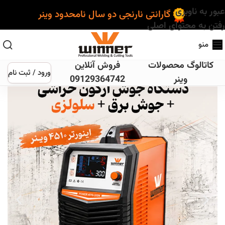
عبور به ناوبری
گارانتی نارنجی دو سال نامحدود وینر
رفتن به محتوای اصلی
منو
[wp-story]
کاتالوگ محصولات
فروش آنلاین
ورود / ثبت نام
وینر
09129364742