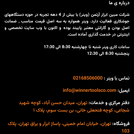
می باشد
درباره ی ما
شرکت مبین ابزار آرتمن (وینر) با بیش از 4 دهه تجربه در حوزه دستگاههای
جوشکاری فعالیت دارد. وینر همواره به سه اصل قیمت مناسب , ضمانت
اصل بودن و گارانتی معتبر پایبند بوده و اکنون با وب سایت تخصصی و
اینترنتی در خدمت گذاری آماده است.
ساعات کاری وینر
شنبه تا چهارشنبه 8:30 الی 17:30
پنجشنبه 8:30 الی 12:30
تماس با وینر :
02168506000
ایمیل:
info@winnertoolsco.com
دفتر مرکزی و خدمات:
تهران، میدان حسن آباد، کوچه شهید
شجاعی، کوچه فتحعلی خانی، بن بست سوم، پلاک ۱
فروشگاه:
تهران، خیابان امام خمینی، پاساژ ابزار و یراق تهران، پلاک
103