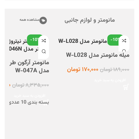
در کار)
متعلقات : ندارد
مانومتر و لوازم جانبی
مشاهده همه
-10%
-10%
میله مانومتر مدل W-L028
مانومتر آرگون طرح زی
۱۷۰,۰۰۰
تومان
۱۸۹,۰۰۰
تومان
مدل W-047A
افزودن به سبد خرید
۰,۰۰۰
۸,۳۳۵,۰۰۰
تومان
افزودن به سبد خرید
بسته بندی 10 عددی