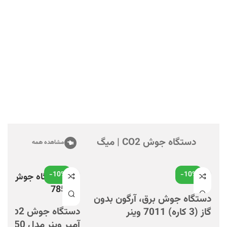
ویژگی های نسل 
جوش 200 آمپر مدل 2011:
تنظیم اتوماتیک
امکان انتخاب الکترود
آرگون خراشی
دستگاه جوش CO2 | میگ
مشاهده همه
-10%
-10%
دستگاه جوش برق، آرگون بدون
گاز (3 کاره) 7011 وینر
آمپر وینر مدل 7850