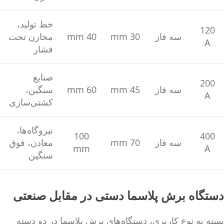
خط تولید،
120
سه فاز
30 mm
40 mm
مخازن تحت
A
فشار
صنایع
200
سه فاز
45 mm
60 mm
سنگین،
A
کشتی‌سازی
نیروگاه‌ها،
100
400
سه فاز
70 mm
معادن، فوق
mm
A
سنگین
دستگاه برش پلاسما دستی در مقابل صنعتی
بسته به نوع کاربری، دستگاه‌های برش پلاسما در دو دسته