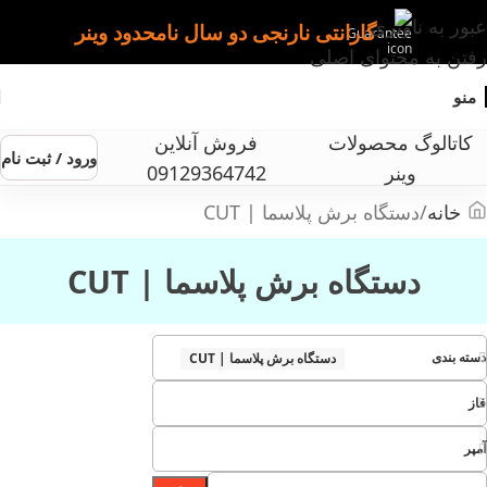
عبور به ناوبری
گارانتی نارنجی دو سال نامحدود وینر
رفتن به محتوای اصلی
منو
کاتالوگ محصولات
فروش آنلاین
ورود / ثبت نام
وینر
09129364742
خانه
دستگاه برش پلاسما | CUT
دستگاه برش پلاسما | CUT
دسته بندی
دستگاه برش پلاسما | CUT
فاز
آمپر