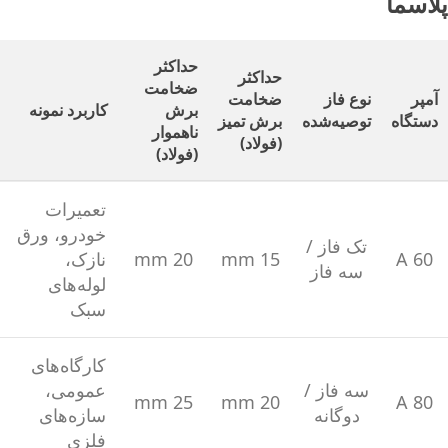
پلاسما
حداکثر
حداکثر
ضخامت
آمپر
نوع فاز
ضخامت
برش
کاربرد نمونه
دستگاه
توصیه‌شده
برش تمیز
ناهموار
(فولاد)
(فولاد)
تعمیرات
خودرو، ورق
تک فاز /
60 A
15 mm
20 mm
نازک،
سه فاز
لوله‌های
سبک
کارگاه‌های
سه فاز /
عمومی،
25 mm
20 mm
80 A
دوگانه
سازه‌های
فلزی