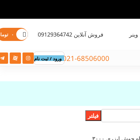
وینر
فروش آنلاین 09129364742
۰
توما
021-68506000
ورود / ثبت نام
فیلتر