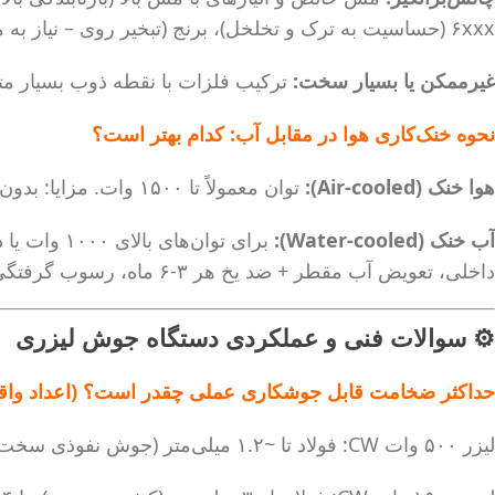
۶xxx (حساسیت به ترک و تخلخل)، برنج (تبخیر روی – نیاز به محافظت).
غیرممکن یا بسیار سخت:
ترکیب فلزات با نقطه ذوب بسیار متفا
نحوه خنک‌کاری هوا در مقابل آب: کدام بهتر است؟
هوا خنک (Air-cooled):
توان معمولاً تا ۱۵۰۰ وات. مزایا: بدون نیاز به چیلر، نصب آسان، هزینه نگهداری کمتر. معایب: حساس به دمای محیط، محدودیت در کار مداوم (duty cycle).
آب خنک (Water-cooled):
داخلی، تعویض آب مقطر + ضد یخ هر ۳-۶ ماه، رسوب گرفتگی.
⚙️ سوالات فنی و عملکردی دستگاه جوش لیزری
حداکثر ضخامت قابل جوشکاری عملی چقدر است؟ (اعداد واق
لیزر ۵۰۰ وات CW: فولاد تا ~۱.۲ میلی‌متر (جوش نفوذی سخت)، آلومینیوم تا ~۰.۸ میلی‌متر.