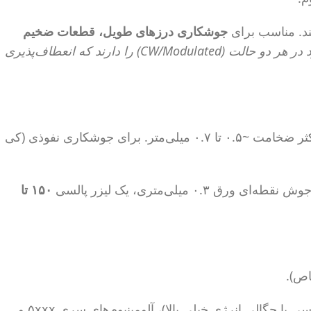
جوشکاری درزهای طویل، قطعات ضخیم
نکته حرفه‌ای: لیزرهای فیبری مدرن اغلب قابلیت عملکرد در هر دو حالت (CW/Modulated) را دارند که انعطاف‌پذیری
یک قانون کلی (برای فولاد کربنی و استنلس استیل): برای جوشکاری ذوبی (رسانش حرارتی) به ازای هر ۱۰۰ وات توان، حداکثر ضخامت ~۰.۵ تا ۰.۷ میلی‌متر. برای جوشکاری نفوذی (کی
 ورق ۰.۳ میلی‌متری، یک لیزر پالسی
۱۵۰ تا
اص).
مس خالص و آلیاژهای با مس بالا (بازتابندگی بالا و هدایت حرارتی عالی – نیاز به لیزر سبز یا آبی یا لیزر فیبر پالسی با چگالی انرژی خیلی بالا)، آلومینیوم‌های سری ۵xxx و