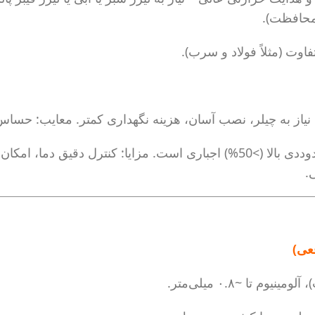
وت (مثلاً فولاد و سرب).
برای توان‌های بالای ۱۰۰۰ وات یا دوددی بالا (>50%) اجباری است. مزای
عی)