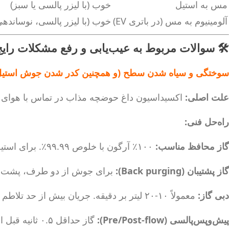
مس به استیل
خوب (با لیزر پالسی یا سبز)
آلومینیوم به مس (در باتری EV)
خوب (با لیزر پالسی، نوساندهی 
🛠️ سوالات مربوط به عیب‌یابی و رفع مشکلات را
سوختگی و سیاه شدن سطح (و همچنین کدر شدن جوش استیل
علت اصلی:
اکسیداسیون داغ حوضچه مذاب در تماس با هوای م
راه‌حل فنی:
گاز محافظ مناسب:
۱۰۰٪ آرگون با خلوص ۹۹.۹۹٪. برای استیل، می‌توان ۲٪ هیدروژن اضافه کرد (کاهش اکسید و بهبود تر شوندگی).
گاز پشتیبان (Back purging):
برای جوش از دو طرف، پشت کار
دبی گاز:
معمولاً ۱۰-۲۰ لیتر بر دقیقه. جریان بیش از حد تلاطم ایجاد می‌کند و هوا را می‌مکد.
پیش‌و‌پس‌پالسی (Pre/Post-flow):
گاز حداقل ۰.۵ ثانیه قبل از شروع و ۱-۲ ثانیه بعد از پایان جریان داشته باشد.