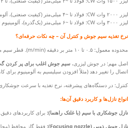
لیزر ۱۵۰۰ وات CW: فولاد تا ~۳ میلی‌متر (کیفیت صنعتی)، تا ۴ میلی‌متر با کیفیت متوسط.
لیزر ۲۰۰۰ وات CW: فولاد تا ~۴ میلی‌متر (کیفیت صنعتی)، آلومینیوم تا ~۲.۵ میلی‌متر (با تنظیمات بهینه).
لیزر ۳۰۰۰ وات CW: فولاد تا ~۶ میلی‌متر (یک‌گذره)، آلومینیوم تا ~۴ میلی‌متر.
نرخ تغذیه سیم جوش و کنترل آن – چه نکات حرفه‌ای؟
محدوده معمول: ۰.۵ تا ۱۰ متر بر دقیقه (m/min). قطر سیم معمولاً ۰.۸، ۱.۰ یا ۱.۲ میلی‌متر.
اصل مهم: در جوش لیزری،
سیم جوش اغلب برای پر کردن گپ (gap bridging) استفاده می
اتصال را تغییر دهد (مثلاً افزودن سیلیسیم به آلومینیوم برای 
کنترل: در دستگاه‌های پیشرفته، نرخ تغذیه با سرعت جوشکار
انواع نازل‌ها و کاربرد دقیق آن‌ها:
نازل جوشکاری با سیم (با غلتک راهنما):
برای کاربردهای دقیق. 
نازل جوش ذوبی (Focusing nozzle):
فقط گاز محافظ (محا