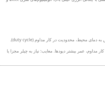
ا: کنترل دقیق دما، امکان کار مداوم، عمر بیشتر دیودها. معایب: نیاز به چیلر مجزا یا