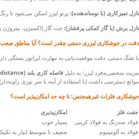
نازل تمیزکاری (با نوساندهنده):
پرتو لیزر اسکن می‌شود تا رنگ، زنگ و
نازل برش (با گاز کمکی پرفشار):
جت گاز (اکسیژن، نیتروژن یا
دقت در جوشکاری لیزری دستی چقدر است؟ آیا مناطق صعب‌
با تفنگ دستی، دقت موقعیت‌یابی به مهارت اپراتور بستگی دارد (~±0.5 تا ۱ میلی‌متر در حرکت دست آزاد). در مقابل، ربات دقت زیر ۰.۱ میل
مزیت منحصربه‌فرد لیزر: به دلیل
فاصله کاری بلند (Stand-off distance) معمول ۱۰ تا ۳۰ سانتی‌متر
موانع دسترسی داشت (با استفاده از آینه یا سر نوری زاویه‌دار).
جوشکاری فلزات غیرهمجنس: تا چه حد امکان‌پذیر است؟
جفت فلز
امکان‌پذیری
فولاد ضدزنگ به فولاد کربنی
بسیار خوب
فولاد به آلومینیوم
ضعیف تا متوسط (نیاز به تکنی