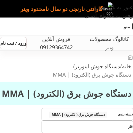
عبور به ناوبری
گارانتی نارنجی دو سال نامحدود وینر
رفتن به محتوای اصلی
منو
کاتالوگ محصولات
فروش آنلاین
ورود / ثبت نام
وینر
09129364742
خانه
دستگاه جوش اینورتر
دستگاه جوش برق (الکترود) | MMA
دستگاه جوش برق (الکترود) | MMA
دسته بندی
دستگاه جوش برق (الکترود) | MMA
فاز