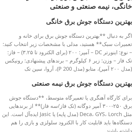
خانگی، نیمه صنعتی و صنعتی
بهترین دستگاه جوش برق خانگی
اگر به دنبال **بهترین دستگاه جوش برق برای خانه و
تعمیرات سبک** هستید، مدلی با مشخصات زیر انتخاب کنید:
– نوع: اینورتر DC – آمپر: ۲۰۰ (برای الکترود تا ۳.۲۵) – فاز:
تک فاز – وزن: زیر ۶ کیلوگرم – برندهای پیشنهادی: رونیکس
(مدل ۲۰۰ آمپر)، متابو (مدل P 200)، آروا، سین تک
بهترین دستگاه جوش برق نیمه صنعتی
برای کارگاه آهنگری یا تعمیرگاه متوسط، **دستگاه جوش
برق ۲۵۰-۳۰۰ آمپر دوگانه (تک فاز/سه فاز)** از برندهایی
مثل Deca، GYS، Lorch (مدل پایه) یا Jasic ایده‌آل است. این
دستگاه‌ها باید قابلیت کار با الکترود سلولزی و بازی را هم
داشته باشند.