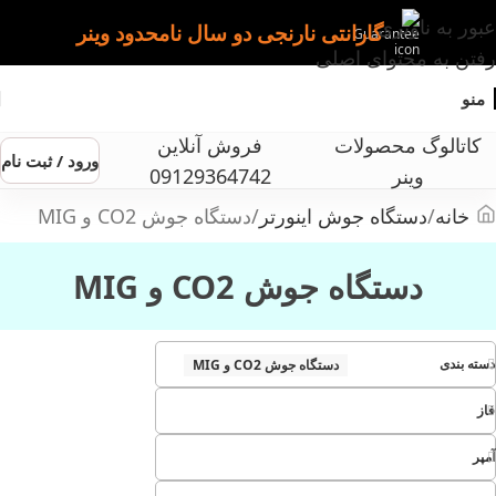
عبور به ناوبری
گارانتی نارنجی دو سال نامحدود وینر
رفتن به محتوای اصلی
منو
کاتالوگ محصولات
فروش آنلاین
ورود / ثبت نام
وینر
09129364742
خانه
دستگاه جوش اینورتر
دستگاه جوش CO2 و MIG
دستگاه جوش CO2 و MIG
دسته بندی
دستگاه جوش CO2 و MIG
فاز
آمپر