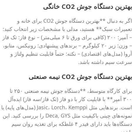
بهترین دستگاه جوش CO2 خانگی
اگر به دنبال **بهترین دستگاه جوش CO2 برای خانه و
تعمیرات سبک** هستید، مدلی با مشخصات زیر انتخاب کنید:
– آمپر: ۲۰۰ (کافی برای ورق تا ۶ میلی‌متر) – نوع فاز: تک فاز
– وزن: زیر ۲۰ کیلوگرم – برندهای پیشنهادی: رونیکس، متابو،
آروا (مدل‌های اقتصادی) – نکته: حتماً قابلیت تنظیم ولتاژ و
سرعت سیم داشته باشد.
بهترین دستگاه جوش CO2 نیمه صنعتی
برای کارگاه متوسط، **دستگاه جوش نیمه صنعتی ۲۵۰ تا
۳۰۰ آمپر** با قابلیت کار با دو فاز (تک فاز/سه فاز) ایده‌آل
است. برندهایی مثل Jasic، Lorch، Kemppi (مدل‌های پایه) یا
نمونه‌های چینی باکیفیت مثل Deca, GYS را بررسی کنید. این
دستگاه‌ها باید دارای فیدر ۴ غلطکه برای تغذیه روان سیم