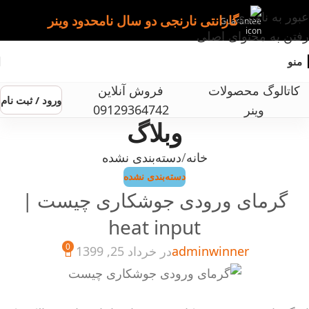
عبور به ناوبری
گارانتی نارنجی دو سال نامحدود وینر
رفتن به محتوای اصلی
منو
کاتالوگ محصولات
فروش آنلاین
ورود / ثبت نام
وینر
09129364742
وبلاگ
خانه
دسته‌بندی نشده
دسته‌بندی نشده
گرمای ورودی جوشکاری چیست |
heat input
0
adminwinner
در خرداد 25, 1399