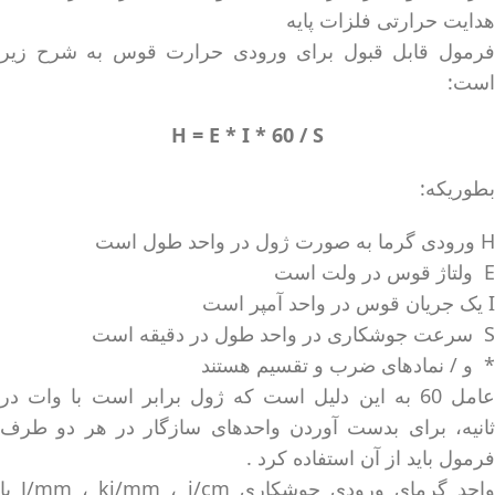
هدایت حرارتی فلزات پایه
فرمول قابل قبول برای ورودی حرارت قوس به شرح زیر
است:
H = E * I * 60 / S
بطوریکه:
H ورودی گرما به صورت ژول در واحد طول است
E ولتاژ قوس در ولت است
I یک جریان قوس در واحد آمپر است
S سرعت جوشکاری در واحد طول در دقیقه است
* و / نمادهای ضرب و تقسیم هستند
عامل 60 به این دلیل است که ژول برابر است با وات در
ثانیه، برای بدست آوردن واحدهای سازگار در هر دو طرف
فرمول باید از آن استفاده کرد .
واحد گرمای ورودی جوشکاری J/mm ، kj/mm ، j/cm یا