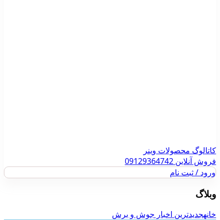
کاتالوگ محصولات وینر
فروش آنلاین 09129364742
ورود / ثبت نام
وبلاگ
خانه
جدیدترین اخبار جوش و برش