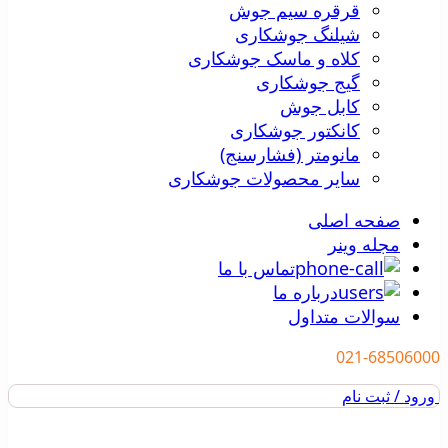
قرقره سیم جوش
شیلنگ جوشکاری
کلاه و ماسک جوشکاری
گیج جوشکاری
کابل جوش
کانکتور جوشکاری
مانومتر (فشارسنج)
سایر محصولات جوشکاری
صفحه اصلی
مجله وینر
تماس با ما
درباره ما
سوالات متداول
021-68506000
ورود / ثبت نام