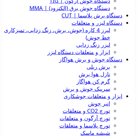
دستگاه جوش آرگون | TIG
دستگاه جوش برق (الکترود) | MMA
دستگاه برش پلاسما | CUT
دستگاه لیزر و متعلقات
لیرز 4 کاره (جوش، برش، زنگ زدایی، تمیزکاری
خط جوش)
لیزر زنگ زدایی
ابزار و متعلقات دستگاه لیزر
دستگاه جوش و برش هواگاز
برش ریلی
نازل هوا برش
گرم کن هواگاز
سرپیک جوش و برش
ابزار و متعلقات جوشکاری
انبر جوش
تورچ CO2 و متعلقات
تورچ آرگون و متعلقات
تورچ پلاسما و متعلقات
شیشه ماسک