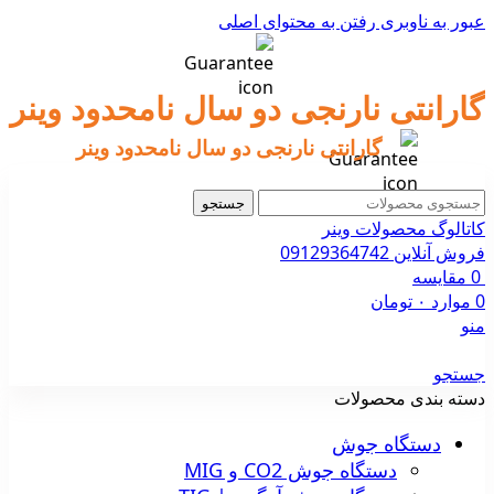
عبور به ناوبری
رفتن به محتوای اصلی
گارانتی نارنجی دو سال نامحدود وینر
گارانتی نارنجی دو سال نامحدود وینر
جستجو
کاتالوگ محصولات وینر
فروش آنلاین 09129364742
0
مقایسه
0
موارد
۰
تومان
منو
جستجو
دسته بندی محصولات
دستگاه جوش
دستگاه جوش CO2 و MIG