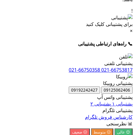
!
برای پشتیبانی کلیک کنید
×
📞 راه‌های ارتباطی پشتیبانی
پشتیبانی تلفنی
021-66750358
021-66753817
پشتیبانی روبیکا
09192242427
09125062406
پشتیبانی واتس آپ
پشتیبانی ۱
پشتیبانی ۲
پشتیبانی تلگرام
کارشناس فروش تلگرام
📊 نظرسنجی
😊 عالی
😐 متوسط
☹️ ضعیف