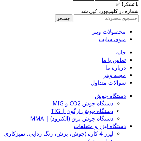
با تشکر! ✅
شماره در کلیپ‌بورد کپی شد
جستجو
محصولات وینر
منوی سایت
خانه
تماس با ما
درباره ما
مجله وینر
سوالات متداول
دستگاه جوش
دستگاه جوش CO2 و MIG
دستگاه جوش آرگون | TIG
دستگاه جوش برق (الکترود) | MMA
دستگاه لیزر و متعلقات
لیزر 4 کاره (جوش، برش، زنگ زدایی، تمیزکاری