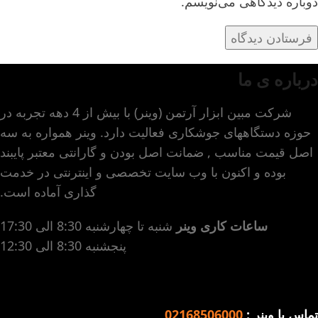
دوباره دیدگاهی می‌نویسم.
درباره ی ما
شرکت مبین ابزار آرتمن (وینر) با بیش از 4 دهه تجربه در
حوزه دستگاههای جوشکاری فعالیت دارد. وینر همواره به سه
اصل قیمت مناسب , ضمانت اصل بودن و گارانتی معتبر پایبند
بوده و اکنون با وب سایت تخصصی و اینترنتی در خدمت
گذاری آماده است.
ساعات کاری وینر
شنبه تا چهارشنبه 8:30 الی 17:30
پنجشنبه 8:30 الی 12:30
تماس با وینر :
02168506000