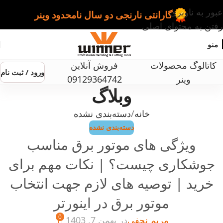
عبور به ناوبری
گارانتی نارنجی دو سال نامحدود وینر
رفتن به محتوای اصلی
منو
کاتالوگ محصولات
فروش آنلاین
ورود / ثبت نام
وینر
09129364742
وبلاگ
خانه
دسته‌بندی نشده
دسته‌بندی نشده
ویژگی های موتور برق مناسب
جوشکاری چیست؟ | نکات مهم برای
خرید | توصیه های لازم جهت انتخاب
موتور برق در اینورتر
0
مریم نجفی
در بهمن 7, 1403