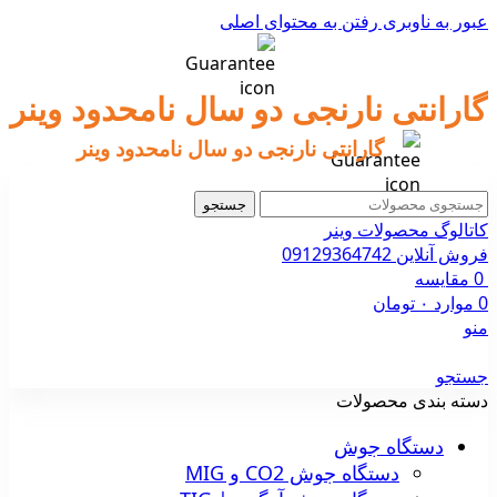
عبور به ناوبری
رفتن به محتوای اصلی
گارانتی نارنجی دو سال نامحدود وینر
گارانتی نارنجی دو سال نامحدود وینر
جستجو
کاتالوگ محصولات وینر
فروش آنلاین 09129364742
0
مقایسه
0
موارد
۰
تومان
منو
جستجو
دسته بندی محصولات
دستگاه جوش
دستگاه جوش CO2 و MIG