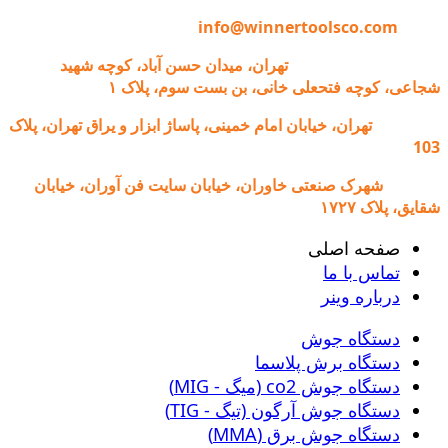
ایمیل:
info@winnertoolsco.com
دفتر مرکزی و خدمات:
تهران، میدان حسن آباد، کوچه شهید
شجاعی، کوچه فتحعلی خانی، بن بست سوم، پلاک ۱
فروشگاه:
تهران، خیابان امام خمینی، پاساژ ابزار و یراق تهران، پلاک
103
کارخانه:
شهرک صنعتی خاوران، خیابان سایت فن آوران، خیابان
شقایق، پلاک ۱۷۲۷
صفحه اصلی
تماس با ما
درباره وینر
دستگاه جوش
دستگاه برش پلاسما
دستگاه جوش co2 (میگ - MIG)
دستگاه جوش آرگون (تیگ - TIG)
دستگاه جوش برق (MMA)