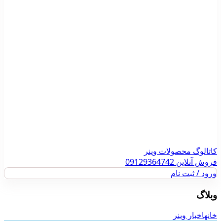
کاتالوگ محصولات وینر
فروش آنلاین 09129364742
ورود / ثبت نام
وبلاگ
خانه
اخبار وینر