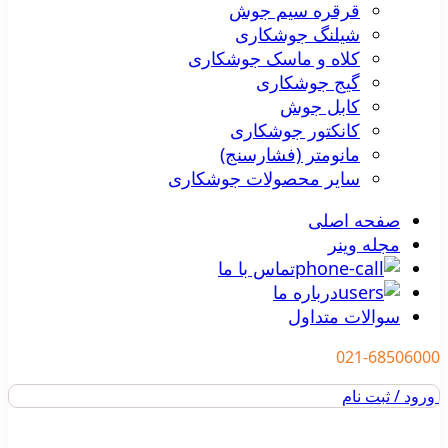
قرقره سیم جوش
شیلنگ جوشکاری
کلاه و ماسک جوشکاری
گیج جوشکاری
کابل جوش
کانکتور جوشکاری
مانومتر (فشارسنج)
سایر محصولات جوشکاری
صفحه اصلی
مجله وینر
تماس با ما
درباره ما
سوالات متداول
021-68506000
ورود / ثبت نام