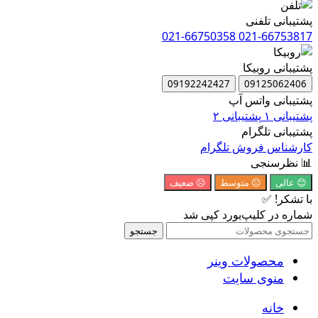
پشتیبانی تلفنی
021-66750358
021-66753817
پشتیبانی روبیکا
09192242427
09125062406
پشتیبانی واتس آپ
پشتیبانی ۱
پشتیبانی ۲
پشتیبانی تلگرام
کارشناس فروش تلگرام
📊 نظرسنجی
😊 عالی
😐 متوسط
☹️ ضعیف
با تشکر! ✅
شماره در کلیپ‌بورد کپی شد
جستجو
محصولات وینر
منوی سایت
خانه