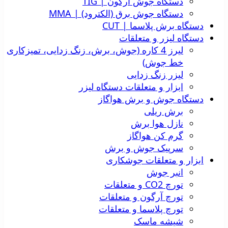
دستگاه جوش آرگون | TIG
دستگاه جوش برق (الکترود) | MMA
دستگاه برش پلاسما | CUT
دستگاه لیزر و متعلقات
لیرز 4 کاره (جوش، برش، زنگ زدایی، تمیزکاری
خط جوش)
لیزر زنگ زدایی
ابزار و متعلقات دستگاه لیزر
دستگاه جوش و برش هواگاز
برش ریلی
نازل هوا برش
گرم کن هواگاز
سرپیک جوش و برش
ابزار و متعلقات جوشکاری
انبر جوش
تورچ CO2 و متعلقات
تورچ آرگون و متعلقات
تورچ پلاسما و متعلقات
شیشه ماسک