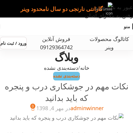
عبور به ناوبری
گارانتی نارنجی دو سال نامحدود وینر
رفتن به محتوای اصلی
منو
کاتالوگ محصولات
فروش آنلاین
ورود / ثبت نام
وینر
09129364742
وبلاگ
خانه
دسته‌بندی نشده
دسته‌بندی نشده
نکات مهم در جوشکاری درب و پنجره
که باید بدانید
0
adminwinner
در مهر 4, 1398