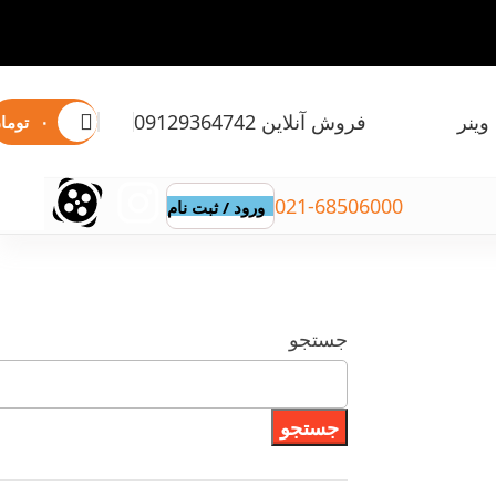
وینر
فروش آنلاین 09129364742
۰
توما
021-68506000
ورود / ثبت نام
جستجو
جستجو