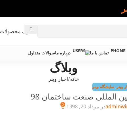
ر
کاتالوگ محصولات 
تماس با ما
درباره ما
سوالات متداول
وبلاگ
خانه
اخبار وینر
ر وینر
,
نمایشگاه وینر
ن المللی صنعت ساختمان 98
0
adminwi
در مرداد 20, 1398