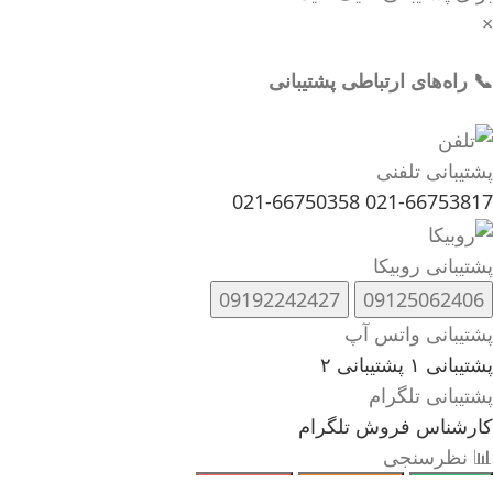
×
📞 راه‌های ارتباطی پشتیبانی
پشتیبانی تلفنی
021-66750358
021-66753817
پشتیبانی روبیکا
09192242427
09125062406
پشتیبانی واتس آپ
پشتیبانی ۱
پشتیبانی ۲
پشتیبانی تلگرام
کارشناس فروش تلگرام
📊 نظرسنجی
😊 عالی
😐 متوسط
☹️ ضعیف