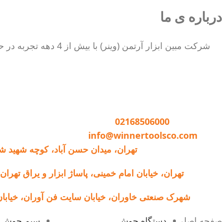
درباره ی ما
شرکت مبین ابزار آرت
تماس با وینر :
02168506000
ایمیل:
info@winnertoolsco.com
دفتر مرکزی و خدمات:
تهران، میدان حسن آباد، کوچه شهید ش
فروشگاه:
تهران، خیابان امام خمینی، پاساژ ابزار و یراق تهران، پل
کارخانه:
شهرک صنعتی خاوران، خیابان سایت فن آوران، خیابان شق
صفحه اصلی
دستگاه جوش
سیم جوش