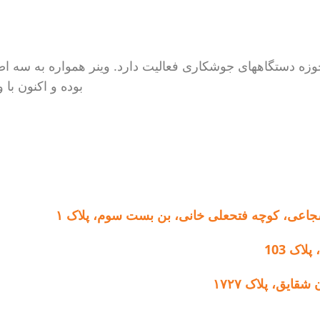
من (وینر) با بیش از 4 دهه تجربه در حوزه دستگاههای جوشکاری فعالیت دارد. وین
بوده و اکنون ب
جاعی، کوچه فتحعلی خانی، بن بست سوم، پلاک ۱
اک 103
ایق، پلاک ۱۷۲۷