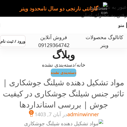
عبور به ناوبری
گارانتی نارنجی دو سال نامحدود وینر
رفتن به محتوای اصلی
منو
کاتالوگ محصولات
فروش آنلاین
ورود / ثبت نام
وینر
09129364742
وبلاگ
خانه
دسته‌بندی نشده
دسته‌بندی نشده
مواد تشکیل دهنده شیلنگ جوشکاری |
تاثیر جنس شیلنگ جوشکاری در کیفیت
جوش | بررسی استانداردها
0
adminwinner
در آبان 7, 1403