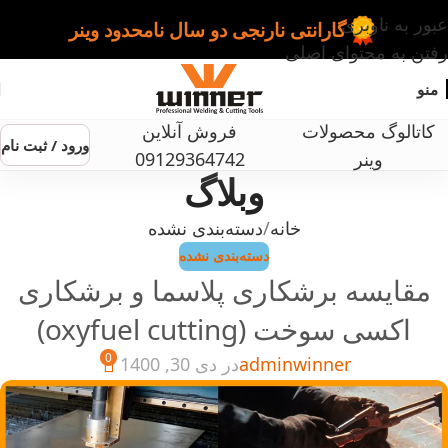
عبور به ناوبری
گارانتی نارنجی دو سال نامحدود وینر
رفتن به محتوای اصلی
منو
کاتالوگ محصولات
فروش آنلاین
ورود / ثبت نام
وینر
09129364742
وبلاگ
خانه
دسته‌بندی نشده
دسته‌بندی نشده
مقایسه برشکاری پلاسما و برشکاری
اکسی سوخت (oxyfuel cutting)
0
adminwinner
در دی 30, 1400