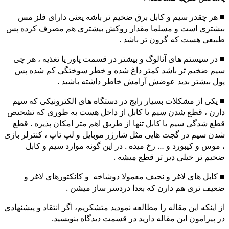
■ هر چقدر سیم و کابل برق ضخیم تر باشه یعنی دارای فلز مس
بیشتری است و مسلما مقدار روکش بیشتری هم مصرف کرده پس
طبیعی هست که گرون تر باشد .
■ در سیستم های آنالوگ و بیشتر در قسمت پاور یا تغذیه ، هر چی
سیم ضخیم تر باشد کمتر داغ شده و خطر سوختگی کم شده پس
پول بیشتر بدید عوضش آرامش خاطر داشته باشید .
■ یکی از مشکلات بسیار رایج در دستگاه های الکترونیکی که سیم
دارن ، قطع شدن سیم یا کابل از داخل هست به طوری که تشخیص
قطع شدگی سیم یا کابل تنها از طریق اهم متر امکان پذیره . قطع
شدن سیم در گجت هایی مثل شارژر موبایل و لپ تاپ ، کنترلر بازی
، موس و کیبورد و … رخ میده . در این گونه موارد سیم و کابل
ضخیم تر خیلی دیر تر قطع میشه .
■ کابل های لاغر و نحیف معمولا دوشاخه و کانکتورهای لاغر و
ضعیف تری هم دارن که بعدا دردسر ساز میشن .
از اینکه این مقاله را مطالعه نمودید متشکریم، اگر انتقاد و پیشنهادی
در پیرامون این مقاله دارید در قسمت دیدگاه بنویسید.