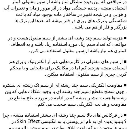
در مواقعی که این پدیده مشکل ساز باشه از سیم مفتولی کمتر
استفاده میشه . پدیده خستگی مواد در اثر مرور زمان و تغییرات آب
و هوایی و در نتیجه تغییر در ساختار ماده بوجود میاد که باعث
شکستگی و ترک های ریزی در فلز میشه که بعدها این ترک ها
بزرگتر و فلز از هم می پاشه .
■ هزینه تولید سیم چند رشته ای بیشتر از سیم مفتول هست و در
مواقعی که تعداد سیم زیاد مورد استفاده زیاد باشه و به انعطاف
کمتری هم نیاز باشه از سیم مفتول استفاده می کنن .
■ از سیم های مفتولی در کاربردهایی غیر از الکترونیک و برق هم
استفاده میشه هرچند کم اما در مکانیک برای جابجایی و یا محکم
کردن چیزی از سیم مفتولی استفاده میکنن .
■ مقاومت الکتریکی سیم چند رشته ای از سیم تک رشته ای بیشتره
. چون سطح مقطع ;سیم چند رشته ای با وجود شکاف هایی که بین
رشته ها هست بیشتر میشه که در ادامه در مورد سطح مقطع در
مقاومت و هدایت الکتریکی سیم صحبت می کنم .
■ در فرکانس های بالا سیم چند رشته ای بیشتر استفاده میشه ، چرا
؟ ببینید پدیده ای به نام اثر پوستی یا به انگلیسی Skin Effect در
سیم ها وجود داره که باعث اتلاف توان در سیم میشه . البته سیم