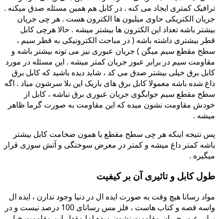
ترافیک کمتری ایجاد می کنه . در کابل هم همین مسئله صدق میکنه .
جریان الکتریکی حاوی میلیون ها الکترون هست . هر چی جریان
بیشتر باشه تعداد این الکترون ها بیشتر میشه . حالا هرچی کابل
قطر بیشتری داشته باشه ( در مباحث الکترونیکی به قطر سیم ،
سطح مقطع سیم میگن ) جریان عبوری نیز می تونه بیشتر باشه و
مقاومت سیم در برابر عبور جریان کمتر میشه . این مسئله در مورد
کابل برق خیلی بیشتر صدق می کد ، شاید دیده باشید که کابل برق
داغ شده باشه معمولا کابل برق های باریک این بلا سرشون میاد . اگه
سطح مقطع سیم جوابگوی جریان عبوری برق نباشه ، کابل از
خودش مقاومت نشون میده که این مقاومت به صورت گرما ظاهر
میشه .
پس نتیجه اینکه هر چی سطح مقطع یا همون ضخامت کابل بیشتر
باشه کمتر داغ میشه و کمتر در معرض سوختگی و آتش سوزی قرار
میگیره .
طول کابل و تاثیری آن بر کیفیت
مواد رسانا هیچ وقت به صورت ایده ال در دنیا وجود ندارن ، ایده ال
واسه قصه و کتاب هاست ، فلز مس رسانای 100 درصد نیست و در
برابر عبور جریان مقاومت نشون میده اما مقدار این مقاومت خیلی