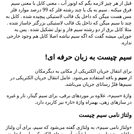
قبل از هر چیز لازمه بگم که اونور آب ، معنی کابل با معنی سیم
فرق میکنه . سیم به یک یا چند رشته فلز که 99 درصد موارد فلز
مس هست میگن که داخل یک قالب لاستیکی پیچیده شده . کابل به
چند تا سیم میگن که داخل یک قالب لاستیکی بزرگتر جاساز شده .
مثلا کابل برق از دو رشته سیم فاز و نول تشکیل شده . پس یه
جورایی میشه گفت که اگه سیم نباشه اصلا کابل هم وجود خارجی
نداره.
سیم چیست به زبان حرفه ای!
برای انتقال جریان الکتریکی از مکانی به دیگرمکان
از
سیم
و بافه استفاده می‌شود. عامل انتقال جریان الکتریکی در
سیم‌ها فلزّ رسانای جریان می‌باشد.
واژهٔ «سیم»، علاوه بر موردهای برقی، برای سیم گیتار، تار و غیره
در سازهای زهی، بهمراه واژهٔ «تار» نیز کاربرد دارد.
ولتاژ نامی سیم چیست
«ولتاژ نامی سیم»، به ولتاژی گفته می‌شود که سیم، برای آن ولتاژ
طرّاحی شده‌است و بر پایهٔ آن، آزمون‌های الکتریکی را می‌انجامند.