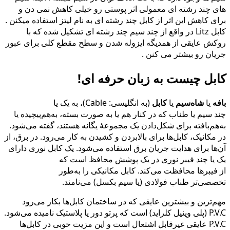
های چند رشته ای معمولی اثر پوستی رو خیلی کاهش نمی دن و
برای کاهش این اثر از کابل چند رشته ای به نام لیتز استفاده میکنن .
کابل Litz در واقع از چند سیم چند رشته ای تشکیل شده که با
روکش عایقی از همدیگه ایزوله شدن و سطح مقطع کلی برای عبور
جریان رو بیشتر می کنن .
کابل چیست به زبان حرفه ای!
بافه
یا
شاه‌سیم
یا
کابل
(به انگلیسی:
Cable
)، به یک یا
چند سیم یا طناب که در کنار هم یا به صورت بسته، به‌هم‌پیچیده یا
به‌هم‌بافته برای شکل‌دادن یک مجموعهٔ یگانه هستند، گفته می‌شود.
در مکانیک، کابل‌ها برای بالابردن و کشیدن به کار می‌رود. در برق، از
آن‌ها برای هدایت جریان برق استفاده می‌شود. یک کابل نوری دارای
یک یا چند فیبر نوری در یک پوشش محافظ است که
از فیبرها محافظت می‌کند. کابل مکانیکی را به‌طور
تخصصی‌تر طناب فولادی (یا سیم بکسل) می‌نامند.
مهم‌ترین و بیشترین عایقی که در ساختمان کابل‌ها بکار می‌رود
P.V.C (پلی وینیل کلراید) است که پرتو دور یا پلاستیک نامیده می‌شود.
P.V.C عایقی غیرقابل اشتعال است و این مزیت خوبی در کابل‌ها