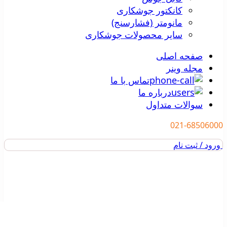
کانکتور جوشکاری
مانومتر (فشارسنج)
سایر محصولات جوشکاری
صفحه اصلی
مجله وینر
تماس با ما
درباره ما
سوالات متداول
021-68506000
ورود / ثبت نام