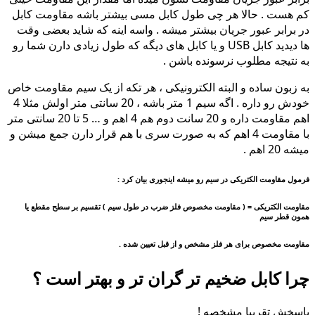
کم هست . حالا هر چی طول کابل مسی بیشتر باشه مقاومت کابل
در برابر عبور جریان بیشتر میشه . واسه اینه که شاید بعضی وقت
ها دیدید کابل USB و یا کابل های دیگه که طول زیادی دارن شما رو
به نتیجه مطلوب نرسونده باشن .
به زبون ساده و البته الکترونیکی ، هر تکه از یک سیم مقاومت خاص
خودش رو داره . اگه سیم 1 متر باشه ، 20 سانتی متر اولش مثلا 4
اهم مقاومت داره و 20 سانت دوم هم 4 اهم و … 5 تا 20 سانتی متر
با مقاومت 4 اهم که به صورت سری با هم قرار دارن جمع میشن و
میشه 20 اهم .
فرمول مقاومت الکتریکی در سیم رو میشه اینجوری بیان کرد :
مقاومت الکتریکی = ( مقاومت مخصوص فلز ضرب در طول سیم ) تقسیم بر سطح مقطع یا
همون قطر سیم
مقاومت مخصوص برای هر فلز مشخص و از قبل تعیین شده .
چرا کابل ضخیم تر گران تر و بهتر است ؟
پاسخش تقریبا مشخصه !