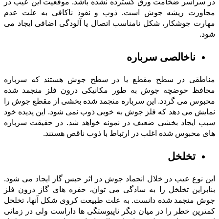
در سراسر ضخامت ورق گسترده نشده باشد. موقعیت این عیب در
مجاورت ریشه جوش است. ذوب و نفوذ ناکافی به علت عدم
مهارت جوشکار، شکل نامناسب اتصال یا آلودگی اضافی ایجاد می
شود.
ناخالصی سرباره
مناطقی در سطح مقطع یا در سطح جوش هستند که سرباره
محافظ حوضچه جوش به طور مکانیکی درون فلز منجمد شده
محبوس می گردد. این سرباره منجمد شده بخشی از مقطع جوش را
نمایش می دهد که فلز جوش به خوبی ذوب نمی شود. این پدیده خود
سبب ایجاد بخشى ضعیف در نمونه خواهد شد. در حقیقت سرباره
های محبوس شده اغلب در ارتباط با ذوب ناقص هستند.
تخلخل
این نوع عیب در خلال انجماد جوش در اثر حبس گاز ایجاد می شود.
بنابراین تخلخل را به سادگى می توان، حفره های گاز درون فلز
جوش منجمد شده دانست. به علت طبیعت کروى شکل آنها، تخلخل
کمترین خطر را در میان دیگر ناپیوستگی ها داراست ولی در زمانی