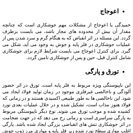
اعوجاج
خمیدگى یا اعوجاج از مشکلات مهم جوشکاری است که چنانچه
مقدار آن بیش از محدوده های مجاز باشد، می بایست برطرف
گردد. این مسئله در اثر انقباض که به هنگام گرم و سرد شدن پس از
عملیات جوشکاری در فلز پایه و جوش به وجود می آید، شکل می
گیرد. براى کنترل اعوجاج می بایست شرایط لازم براى جوشکاری
شامل کنترل قبل، حین و پس از جوشکاری تامین گردد.
تورق و پارگى
این ناپیوستگی ویژه مربوط به فلز پایه است. تورق در اثر حضور
آلودگى و ناخالصى غیرفلزی موجود در زمان تولید فولاد ایجاد می
شود. این ناخالصی ها به طور طبیعی اکسیدی هستند و در زمانی که
فولاد هنوز مذاب است، تشکیل شده و در خلال عملیات بعدى نورد
کشیده شده و موجب تورق می شوند. نوع دیگر ناپیوستگی مربوط
به پارگی سراسری است و زمانی رخ می دهد که در جهت ضخامت
در اثر جوشکارى تنش هاى انقباضى بزرگى ایجاد شده باشد. پارگی
اغلب موازى سطح نورد شده زیر فلز پایه و موازى مرز ذوب جوش