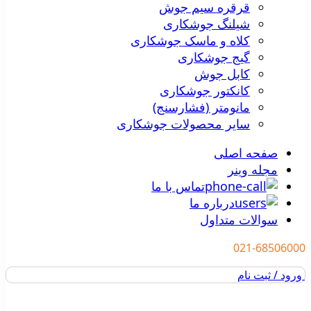
قرقره سیم جوش
شیلنگ جوشکاری
کلاه و ماسک جوشکاری
گیج جوشکاری
کابل جوش
کانکتور جوشکاری
مانومتر (فشارسنج)
سایر محصولات جوشکاری
صفحه اصلی
مجله وینر
تماس با ما
درباره ما
سوالات متداول
021-68506000
ورود / ثبت نام