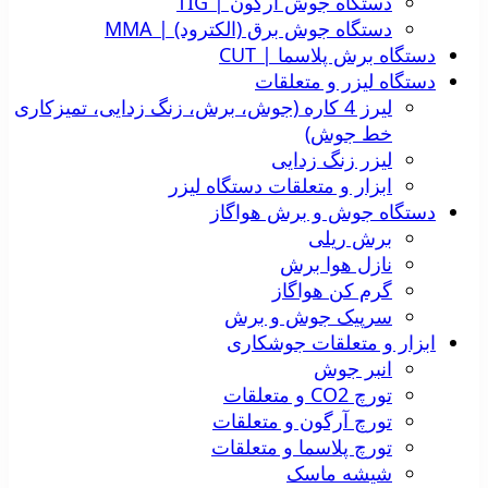
دستگاه جوش آرگون | TIG
دستگاه جوش برق (الکترود) | MMA
دستگاه برش پلاسما | CUT
دستگاه لیزر و متعلقات
لیرز 4 کاره (جوش، برش، زنگ زدایی، تمیزکاری
خط جوش)
لیزر زنگ زدایی
ابزار و متعلقات دستگاه لیزر
دستگاه جوش و برش هواگاز
برش ریلی
نازل هوا برش
گرم کن هواگاز
سرپیک جوش و برش
ابزار و متعلقات جوشکاری
انبر جوش
تورچ CO2 و متعلقات
تورچ آرگون و متعلقات
تورچ پلاسما و متعلقات
شیشه ماسک