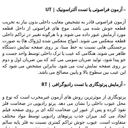
– آزمون فراصوتى یا تست آلتراسونیک | UT
آزمون فراصوتى قادر به تشخیص معایب داخلى بدون نیاز به تخریب
قطعه جوش شده می باشد. موج هاى فراصوتى از داخل قطعه
مورد آزمایش عبور داده می شوند و با هرگونه تغییر در تراکم داخلى
قطعه منعکس می شوند. امواج منعکس شده (پژواک ها) به صورت
برجستگى هایى نسبت به خط مبنا، بر روى صفحه نمایش دستگاه
ظاهر می شوند. هنگامى که عیب یا ترک داخلى توسط واحد جست و
جو پیدا شود، تولید ضربان سومی می کند که بین ضربان اول و دوم
بر روى صفحه نمایش ثبت می شود. بنابراین مشخص می شود که
این عیب بین سطوح بالا و پایین مصالح می باشد.
– آزمایش پرتونگاری یا تست رادیوگرافی | RT
پرتونگاری از موثرترین روش هاى آزمون غیرمخرب است که نوع و
محل عیوب داخلى را نشان می دهد. پرتو رادیویى در ضخامت فلز
نفوذ کرده و پس از عبور این ضخامت لکه اى بر روى صفحه فیلم
ایجاد می کند. میزان جذب پرتوهاى رادیویى توسط مواد مختلف
متفاوت است. عیوب جوش تراکم کمترى نسبت به فلز پایه سالم