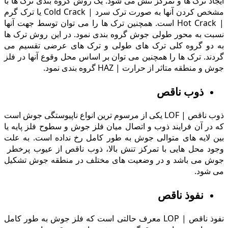
ایجاد ترک ها و تمرکز تنش می شود. یک روش گروه بندی ترک ها با
مشخص کردن آنها به صورت ترک سرد | Cold Crack یا ترک گرم
| Hot Crack است. همچنین ترک ها را می توان توسط جهت آنها
نسبت به محور طولی جوش گروه بندی نمود. در این روش ترک ها
به دو گروه کلی ترک های طولی و ترک های عرضی تقسیم می
گردند. ترک ها را همچنین می توان بر اساس محل وقوع آنها در فلز
جوش و منطقه متاثر از حرارت | HAZ گروه بندی نمود.
ذوب ناقص
ذوب ناقص | LOF یکی از مرسوم ترین انواع ناپیوستگى جوش است
که در آن فرایند ذوب و اتصال میان فلز جوش و سطوح فلز پایه یا
بین لایه های متوالی جوش به طور کامل رخ نداده است. به علت
وجود محل هایی با تمرکز تنش بالا، ذوب ناقص از عیوب پرخطر
جوش می باشد و در وضعیت های مختلف در منطقه جوش تشکیل
می شود.
نفوذ ناقص
نفوذ ناقص | LOP معرف حالتی است که فلز جوش به طور کامل