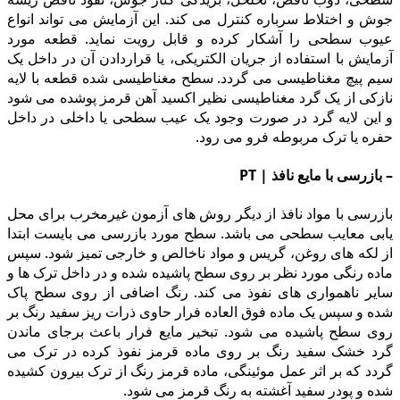
جوش و اختلاط سرباره کنترل می کند. این آزمایش می تواند انواع
عیوب سطحى را آشکار کرده و قابل رویت نماید. قطعه مورد
آزمایش با استفاده از جریان الکتریکى، یا قراردادن آن در داخل یک
سیم پیچ مغناطیسى می گردد. سطح مغناطیسى شده قطعه با لایه
نازکى از یک گرد مغناطیسى نظیر اکسید آهن قرمز پوشده می شود
و این لایه گرد در صورت وجود یک عیب سطحى یا داخلى در داخل
حفره یا ترک مربوطه فرو می رود.
– بازرسى با مایع نافذ | PT
بازرسى با مواد نافذ از دیگر روش های آزمون غیرمخرب براى محل
یابى معایب سطحى می باشد. سطح مورد بازرسى می بایست ابتدا
از لکه هاى روغن، گریس و مواد ناخالص و خارجى تمیز شود. سپس
ماده رنگى مورد نظر بر روى سطح پاشیده شده و در داخل ترک ها و
سایر ناهمواری هاى نفوذ می کند. رنگ اضافى از روى سطح پاک
شده و سپس یک ماده فوق العاده فرار حاوى ذرات ریز سفید رنگ بر
روى سطح پاشیده می شود. تبخیر مایع فرار باعث برجاى ماندن
گرد خشک سفید رنگ بر روى ماده قرمز نفوذ کرده در ترک می
گردد که بر اثر عمل موئینگى، ماده قرمز رنگ از ترک بیرون کشیده
شده و پودر سفید آغشته به رنگ قرمز می شود.