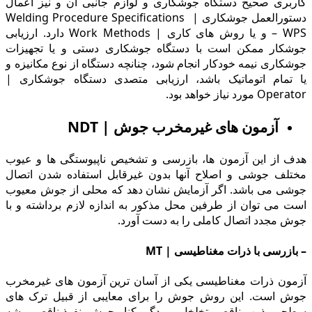
کاربری صحیح دستگاه جوشکاری و لوازم جانبی آن و نیز اعمال
دستورالعمل جوشکارى | Welding Procedure Specifications
– WPS و یا روش های کاری | Work Methods دارد. ارزیابى
جوشکار ممکن است با دستگاه جوشکارى دستى و یا تجهیزات
جوشکارى نیمه خودکار انجام شود، چنانچه دستگاه از نوع مکانیزه و
یا تمام اتوماتیک باشد، ارزیابی متصدی دستگاه جوشکاری |
Operator مورد نیاز خواهد بود.
آزمون های غیرمخرب جوش | NDT
هدف از این آزمون ها، بازرسى و تشخیص ناپیوستگی ها و عیوب
مختلف جوشی و اصلاح آنها بدون غیرقابل استفاده شدن اتصال
جوشی می باشد. اگر آزمایش نشان دهد که محلی از جوش معیوب
است می توان از طرفین محل مذکور به اندازه لازم برداشته و با
جوش مجدد اتصال کاملی را به دست آورد.
– بازرسی با ذرات مغناطیسى | MT
آزمون ذرات مغناطیسى یکى از آسان ترین آزمون های غیرمخرب
جوش است. این روش جوش را براى معایبى از قبیل ترک هاى
سطحى، ذوب ناقص، تخلخل، بریدگى کنار جوش، نفوذ ناقص ریشه