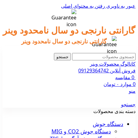
عبور به ناوبری
رفتن به محتوای اصلی
گارانتی نارنجی دو سال نامحدود وینر
گارانتی نارنجی دو سال نامحدود وینر
جستجو
کاتالوگ محصولات وینر
فروش آنلاین 09129364742
0
مقایسه
0
موارد
۰
تومان
منو
جستجو
دسته بندی محصولات
دستگاه جوش
دستگاه جوش CO2 و MIG