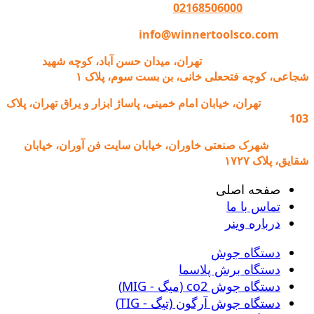
تماس با وینر :
02168506000
ایمیل:
info@winnertoolsco.com
دفتر مرکزی و خدمات:
تهران، میدان حسن آباد، کوچه شهید
شجاعی، کوچه فتحعلی خانی، بن بست سوم، پلاک ۱
فروشگاه:
تهران، خیابان امام خمینی، پاساژ ابزار و یراق تهران، پلاک
103
کارخانه:
شهرک صنعتی خاوران، خیابان سایت فن آوران، خیابان
شقایق، پلاک ۱۷۲۷
صفحه اصلی
تماس با ما
درباره وینر
دستگاه جوش
دستگاه برش پلاسما
دستگاه جوش co2 (میگ - MIG)
دستگاه جوش آرگون (تیگ - TIG)