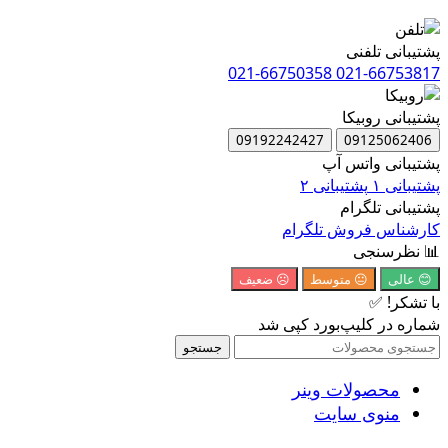
پشتیبانی تلفنی
021-66750358
021-66753817
پشتیبانی روبیکا
09192242427
09125062406
پشتیبانی واتس آپ
پشتیبانی ۱
پشتیبانی ۲
پشتیبانی تلگرام
کارشناس فروش تلگرام
📊 نظرسنجی
😊 عالی
😐 متوسط
☹️ ضعیف
با تشکر! ✅
شماره در کلیپ‌بورد کپی شد
جستجو
محصولات وینر
منوی سایت