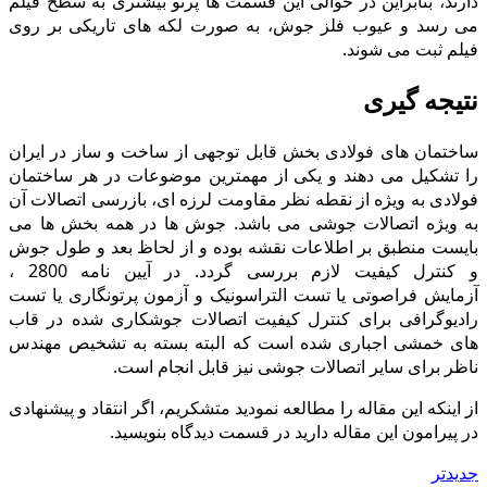
دارند، بنابراین در حوالى این قسمت ها پرتو بیشترى به سطح فیلم
می رسد و عیوب فلز جوش، به صورت لکه هاى تاریکى بر روى
فیلم ثبت می شوند.
نتیجه گیرى
ساختمان هاى فولادى بخش قابل توجهى از ساخت و ساز در ایران
را تشکیل می دهند و یکی از مهمترین موضوعات در هر ساختمان
فولادى به ویژه از نقطه نظر مقاومت لرزه اى، بازرسی اتصالات آن
به ویژه اتصالات جوشی می باشد. جوش ها در همه بخش ها می
بایست منطبق بر اطلاعات نقشه بوده و از لحاظ بعد و طول جوش
و کنترل کیفیت لازم بررسى گردد. در آیین نامه 2800 ،
آزمایش فراصوتی یا تست التراسونیک و آزمون پرتونگاری یا تست
رادیوگرافى براى کنترل کیفیت اتصالات جوشکاری شده در قاب
هاى خمشى اجبارى شده است که البته بسته به تشخیص مهندس
ناظر برای سایر اتصالات جوشی نیز قابل انجام است.
از اینکه این مقاله را مطالعه نمودید متشکریم، اگر انتقاد و پیشنهادی
در پیرامون این مقاله دارید در قسمت دیدگاه بنویسید.
جدیدتر