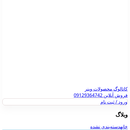
کاتالوگ محصولات وینر
فروش آنلاین 09129364742
ورود / ثبت نام
وبلاگ
خانه
دسته‌بندی نشده