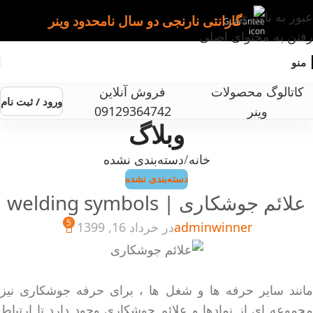
عبور به ناوبری
گارانتی نارنجی دو سال نامحدود وینر
رفتن به محتوای اصلی
منو
کاتالوگ محصولات
فروش آنلاین
ورود / ثبت نام
وینر
09129364742
وبلاگ
خانه
دسته‌بندی نشده
دسته‌بندی نشده
علائم جوشکاری | welding symbols
5
adminwinner
در خرداد 16, 1399
مانند سایر حرفه ها و شغل ها ، برای حرفه جوشکاری نیز
مجموعه ای از نمادها و علائم جوشکاری وجود دارد تا ارتباط