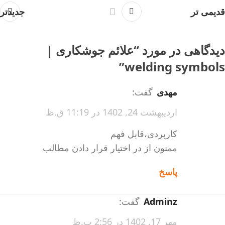
قدیمی تر
جدیدتر
دیدگاهی در مورد “
علائم جوشکاری |
”
welding symbols
مهدی
گفت:
اردیبهشت 24, 1402 در 11:19 ق.ظ
کاربردی،قابل فهم
ممنون از در اختیار قرار دادن مطالب
پاسخ
Adminz
گفت:
مهر 17, 1402 در 2:56 ب.ظ