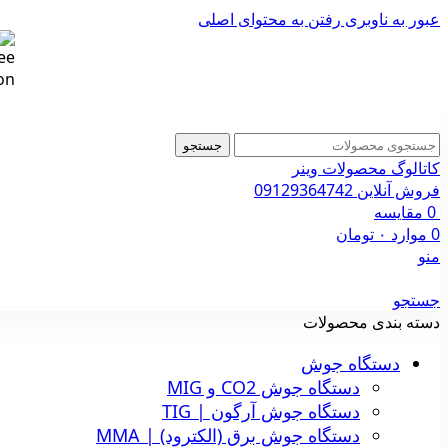
عبور به ناوبری
رفتن به محتوای اصلی
جستجو
کاتالوگ محصولات وینر
فروش آنلاین 09129364742
0
مقایسه
0
موارد
۰
تومان
منو
جستجو
دسته بندی محصولات
دستگاه جوش
دستگاه جوش CO2 و MIG
دستگاه جوش آرگون | TIG
دستگاه جوش برق (الکترود) | MMA