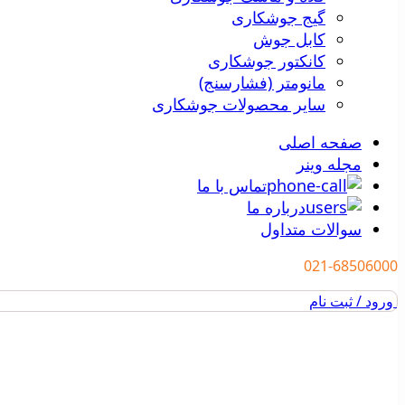
گیج جوشکاری
کابل جوش
کانکتور جوشکاری
مانومتر (فشارسنج)
سایر محصولات جوشکاری
صفحه اصلی
مجله وینر
تماس با ما
درباره ما
سوالات متداول
021-68506000
ورود / ثبت نام