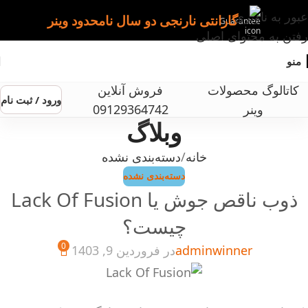
عبور به ناوبری
گارانتی نارنجی دو سال نامحدود وینر
رفتن به محتوای اصلی
منو
کاتالوگ محصولات
فروش آنلاین
ورود / ثبت نام
وینر
09129364742
وبلاگ
خانه
دسته‌بندی نشده
دسته‌بندی نشده
ذوب ناقص جوش یا Lack Of Fusion
چیست؟
0
adminwinner
در فروردین 9, 1403