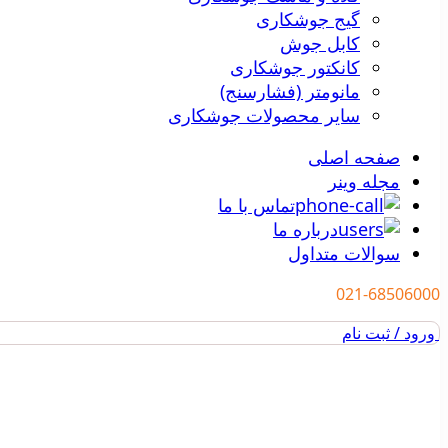
گیج جوشکاری
کابل جوش
کانکتور جوشکاری
مانومتر (فشارسنج)
سایر محصولات جوشکاری
صفحه اصلی
مجله وینر
تماس با ما
درباره ما
سوالات متداول
021-68506000
ورود / ثبت نام