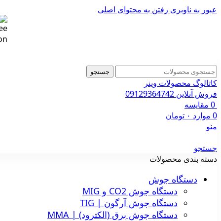
عبور به ناوبری
رفتن به محتوای اصلی
جستجو
کاتالوگ محصولات وینر
فروش آنلاین 09129364742
0
مقایسه
0
موارد
۰
تومان
منو
جستجو
دسته بندی محصولات
دستگاه جوش
دستگاه جوش CO2 و MIG
دستگاه جوش آرگون | TIG
دستگاه جوش برق (الکترود) | MMA