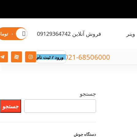
وینر
فروش آنلاین 09129364742
۰
توما
021-68506000
ورود / ثبت نام
جستجو
جستجو
دستگاه
جوش