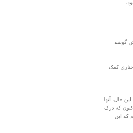
د.
وش گوشه
ختاری کمک
ین حال، آنها
کنون که درک
 که این