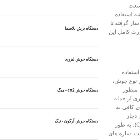
صنعت
 استفاده
ساز گرفته تا
دستگاه برش پلاسما
ورت کامل این
دستگاه جوش لیزری
عه فلز در یک زاویه مشخص (به طور معمول 90 درجه)، استفاده
ن نوع جوش،
 منظور
دستگاه جوش co2 - میگ
ی از جمله
 کافی به
 دچار
دستگاه جوش آرگون - تیگ
شکست اغلب به جوش های گوشه معیوب اشاره دارند. به عنوان نمونه در یک سازه تحت بارگذاری دوره ای (Cyclic Loading)، به طور
ت. سازه های