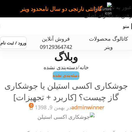
عبور به ناوبری
گارانتی نارنجی دو سال نامحدود وینر
رفتن به محتوای اصلی
منو
کاتالوگ محصولات
فروش آنلاین
ورود / ثبت نام
وینر
09129364742
وبلاگ
خانه
دسته‌بندی نشده
دسته‌بندی نشده
جوشکاری اکسی استیلن یا جوشکاری
گاز چیست؟ [کاربرد + تجهیزات]
0
adminwinner
در بهمن 9, 1398