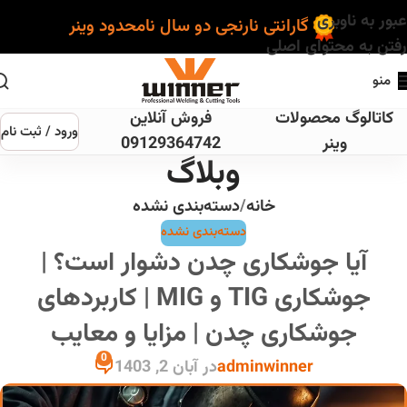
عبور به ناوبری
گارانتی نارنجی دو سال نامحدود وینر
رفتن به محتوای اصلی
منو
کاتالوگ محصولات
فروش آنلاین
ورود / ثبت نام
وینر
09129364742
وبلاگ
خانه
دسته‌بندی نشده
دسته‌بندی نشده
آیا جوشکاری چدن دشوار است؟ |
جوشکاری TIG و MIG | کاربردهای
جوشکاری چدن | مزایا و معایب
0
adminwinner
در آبان 2, 1403