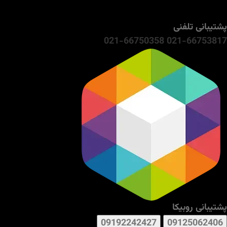
پشتیبانی تلفنی
021-66750358
021-66753817
پشتیبانی روبیکا
09192242427
09125062406