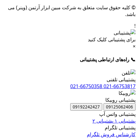
© کلیه حقوق سایت متعلق به شرکت مبین ابزار آرتمن (وینر) می
باشد.
!
برای پشتیبانی کلیک کنید
×
📞 راه‌های ارتباطی پشتیبانی
پشتیبانی تلفنی
021-66750358
021-66753817
پشتیبانی روبیکا
09192242427
09125062406
پشتیبانی واتس آپ
پشتیبانی ۱
پشتیبانی ۲
پشتیبانی تلگرام
کارشناس فروش تلگرام