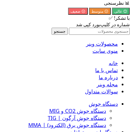
📊 نظرسنجی
😊 عالی
😐 متوسط
☹️ ضعیف
با تشکر! ✅
شماره در کلیپ‌بورد کپی شد
جستجو
محصولات وینر
منوی سایت
خانه
تماس با ما
درباره ما
مجله وینر
سوالات متداول
دستگاه جوش
دستگاه جوش CO2 و MIG
دستگاه جوش آرگون | TIG
دستگاه جوش برق (الکترود) | MMA