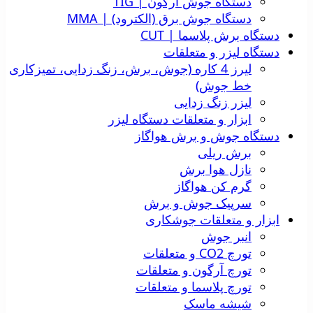
دستگاه جوش آرگون | TIG
دستگاه جوش برق (الکترود) | MMA
دستگاه برش پلاسما | CUT
دستگاه لیزر و متعلقات
لیرز 4 کاره (جوش، برش، زنگ زدایی، تمیزکاری
خط جوش)
لیزر زنگ زدایی
ابزار و متعلقات دستگاه لیزر
دستگاه جوش و برش هواگاز
برش ریلی
نازل هوا برش
گرم کن هواگاز
سرپیک جوش و برش
ابزار و متعلقات جوشکاری
انبر جوش
تورچ CO2 و متعلقات
تورچ آرگون و متعلقات
تورچ پلاسما و متعلقات
شیشه ماسک