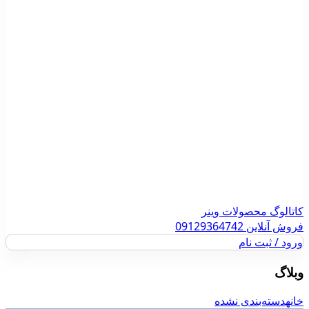
کاتالوگ محصولات وینر
فروش آنلاین 09129364742
ورود / ثبت نام
وبلاگ
خانه
دسته‌بندی نشده