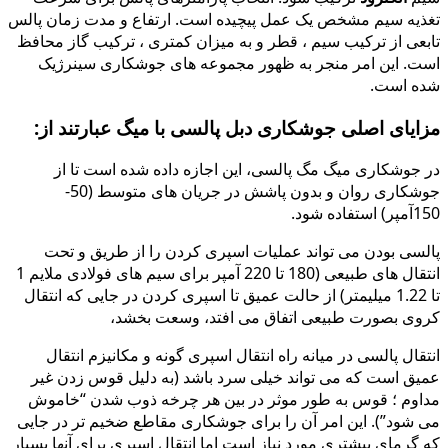
تغذیه سیم مشخص یک عمل پیچیده است. ارتفاع و مدت زمان پالس
تابعی از ترکیب سیم ، قطر و به میزان کمتری ، ترکیب گاز محافظ
است. این امر منجر به ظهور مجموعه های جوشکاری سینرژیک
شده است.
مزایای اصلی جوشکاری دبل پالسی با میگ عبارتند از:
در جوشکاری میگ مگ پالسی، این اجازه داده شده است تا از
جوشکاری روان و بدون پاشش در جریان های متوسط (50-
150آمپر) استفاده شود.
پالسی بودن می تواند عملیات اسپری کردن را از طریق و تحت
انتقال های طبیعی (180 تا 220 آمپر برای سیم های فولادی ملایم 1
تا 1.22 میلیمتر) از حالت عمیق تا اسپری کردن در جایی که انتقال
کروی بصورت طبیعی اتفاق می افتد، وسعت بخشد،
انتقال پالسی در میانه راه انتقال اسپری گونه و مکانیزم انتقال
عمیق است که می تواند خیلی سرد باشد (به دلیل قوس زدن غیر
مداوم ؛ قوس به طور موثر در بین هر چرخه ذوب شدن “خاموش
می شود”). این امر آن را برای جوشکاری مقاطع ضخیم تر در جایی
که گرمای بیشتری مورد نیاز است اما انتقال اسپری برای آنها بسیار