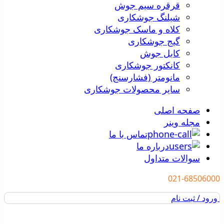
قرقره سیم جوش
شیلنگ جوشکاری
کلاه و ماسک جوشکاری
گیج جوشکاری
کابل جوش
کانکتور جوشکاری
مانومتر (فشارسنج)
سایر محصولات جوشکاری
صفحه اصلی
مجله وینر
تماس با ما
درباره ما
سوالات متداول
021-68506000
ورود / ثبت نام