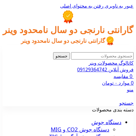
عبور به ناوبری
رفتن به محتوای اصلی
گارانتی نارنجی دو سال نامحدود وینر
گارانتی نارنجی دو سال نامحدود وینر
جستجو
کاتالوگ محصولات وینر
فروش آنلاین 09129364742
0
مقایسه
0
موارد
۰
تومان
منو
جستجو
دسته بندی محصولات
دستگاه جوش
دستگاه جوش CO2 و MIG