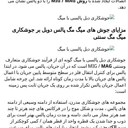
اتصالات ایجاد شده با
روش MIG / MAG
را با دو پالس نشان می
دهد.
مزایای جوش های میگ مگ پالس دوبل بر جوشکاری
میگ مگ سنتی
جوشکاری دبل پالسی با میگ گونه ای از فرآیند جوشکاری متعارف
وسنتی MIG /
MAG
است که در آن جریان، پالس می شود. در ابتدا
پالس برای کنترل انتقال فلز در سطح متوسط پایین جریان با اعمال
پالس های جریان بالا با مدت زمان کوتاه ارائه شد. این چرخه شامل
اعمال جریان پالس تکرار شده بر روی یک جریان ثابت پس زمینه
است:
مجموعه های جوشکاری مدرن، استفاده از دامنه وسیعی از دامنه
های پالس ، مدت و شکل موج را در فرکانس های چند هرتز تا چند
صد هرتز مجاز می دانند. دامنه و مدت زمان پالس بهتر است برای
ذوب و جدا شدن یک قطره واحد از قطر همان / کمی کوچکتر از
سیم
الکترود
ترکیب شود. انتخاب پارامترهای پالس برای سرعت