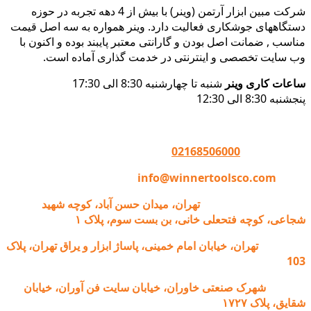
شرکت مبین ابزار آرتمن (وینر) با بیش از 4 دهه تجربه در حوزه
دستگاههای جوشکاری فعالیت دارد. وینر همواره به سه اصل قیمت
مناسب , ضمانت اصل بودن و گارانتی معتبر پایبند بوده و اکنون با
وب سایت تخصصی و اینترنتی در خدمت گذاری آماده است.
ساعات کاری وینر
شنبه تا چهارشنبه 8:30 الی 17:30
پنجشنبه 8:30 الی 12:30
تماس با وینر :
02168506000
ایمیل:
info@winnertoolsco.com
دفتر مرکزی و خدمات:
تهران، میدان حسن آباد، کوچه شهید
شجاعی، کوچه فتحعلی خانی، بن بست سوم، پلاک ۱
فروشگاه:
تهران، خیابان امام خمینی، پاساژ ابزار و یراق تهران، پلاک
103
کارخانه:
شهرک صنعتی خاوران، خیابان سایت فن آوران، خیابان
شقایق، پلاک ۱۷۲۷