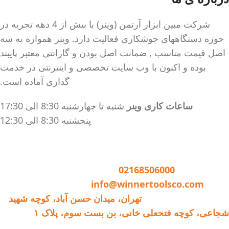
شرکت مبین ابزار آرتمن (وینر) با بیش از 4 دهه تجربه در
حوزه دستگاههای جوشکاری فعالیت دارد. وینر همواره به سه
اصل قیمت مناسب , ضمانت اصل بودن و گارانتی معتبر پایبند
بوده و اکنون با وب سایت تخصصی و اینترنتی در خدمت
گذاری آماده است.
ساعات کاری وینر
شنبه تا چهارشنبه 8:30 الی 17:30
پنجشنبه 8:30 الی 12:30
تماس با وینر :
02168506000
ایمیل:
info@winnertoolsco.com
دفتر مرکزی و خدمات:
تهران، میدان حسن آباد، کوچه شهید
شجاعی، کوچه فتحعلی خانی، بن بست سوم، پلاک ۱