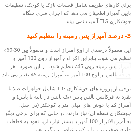
برای کارهای ظریف شامل قطعات نازک یا کوچک، تنظیمات
پایین آمپراژ اطمینان می دهد که اجزای فلزی هنگام
جوشکاری TIG آسیب نمی بینند.
3- درصد آمپراژ پس زمینه را تنظیم کنید
این معمولاً درصدی از اوج آمپراژ است و معمولاً بین 30-60٪
تنظیم می شود. بنابراین اگر اوج آمپراژ روی 100 آمپر و
آمپراژ پس زمینه روی 45٪ تنظیم شود، در این صورت هر
چرخه پالس از اوج 100 آمپر به آمپراژ زمینه 45 تغییر می یابد.
برخی از پروژه های جوشکاری TIG شامل جواهرات طلا یا
نقره به فرکانس پالس پایین (یک پالس در ثانیه یا پایین) و
آمپراژ کم با جوش های میلی متر یا کوچکتر (در اصل،
جوشکاری نقطه ای) نیاز دارند، در حالی که برای برخی دیگر
به آمپر بالاتر از 100 آمپر یا بیشتر نیاز دارید نفوذ به قطعات
فلزی ضخیم تر و یا ترکیب عناصر بزرگ با هم.