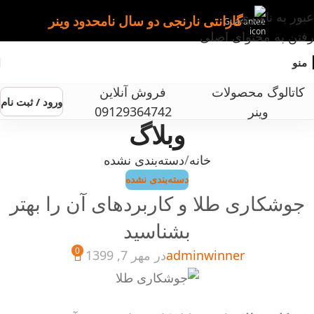
عبور به ناوبری
گارانتی نارنجی دو سال نامحدود وینر
رفتن به محتوای اصلی
منو
کاتالوگ محصولات
فروش آنلاین
ورود / ثبت نام
وینر
09129364742
وبلاگ
خانه
دسته‌بندی نشده
دسته‌بندی نشده
جوشکاری طلا و کاربردهای آن را بهتر
بشناسید
0
adminwinner
در مهر 7, 1399