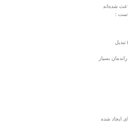
عث شده‌اند
است :
ه‌های قدیمی: از ترانسفورماتورهای بزرگ و سنگین استفاده می‌کردند که جریان متناوب (AC) را به جریان مستقیم (DC) تبدیل
 راندمان بسیار
ای ایجاد شده