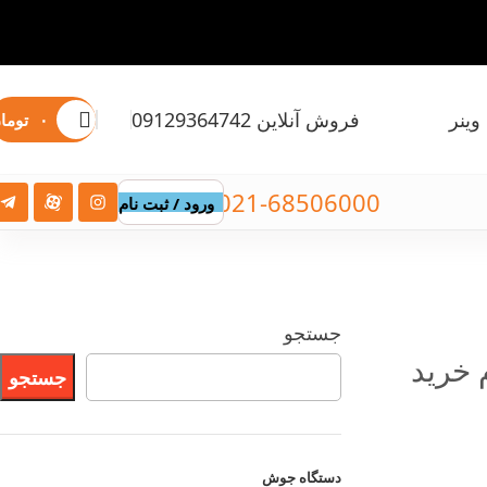
وینر
فروش آنلاین 09129364742
۰
توما
021-68506000
ورود / ثبت نام
جستجو
 خرید
جستجو
دستگاه
جوش