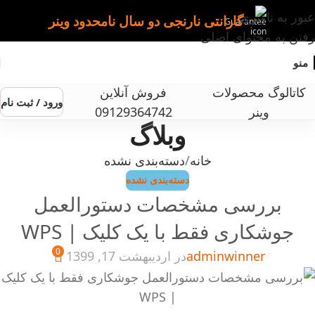
عبور به ناوبری
گارانتی نارنجی دو سال نامحدود وینر
رفتن به محتوای اصلی
منو
کاتالوگ محصولات
فروش آنلاین
ورود / ثبت نام
وینر
09129364742
وبلاگ
خانه
دسته‌بندی نشده
دسته‌بندی نشده
بررسی مشخصات دستورالعمل
جوشکاری فقط با یک کلیک | WPS
0
adminwinner
در اردیبهشت 17, 1399