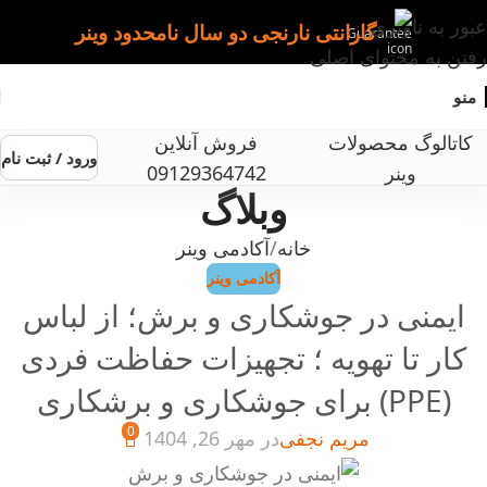
عبور به ناوبری
گارانتی نارنجی دو سال نامحدود وینر
رفتن به محتوای اصلی
منو
کاتالوگ محصولات
فروش آنلاین
ورود / ثبت نام
وینر
09129364742
وبلاگ
خانه
آکادمی وینر
آکادمی وینر
ایمنی در جوشکاری و برش؛ از لباس
کار تا تهویه ؛ تجهیزات حفاظت فردی
(PPE) برای جوشکاری و برشکاری
0
مریم نجفی
در مهر 26, 1404