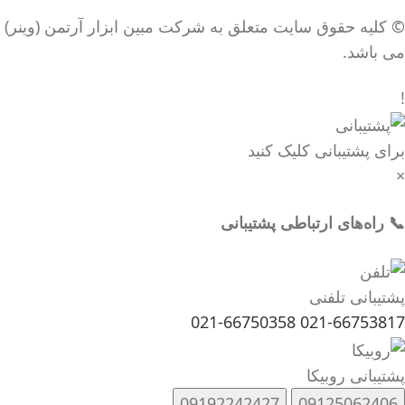
© کلیه حقوق سایت متعلق به شرکت مبین ابزار آرتمن (وینر)
می باشد.
!
برای پشتیبانی کلیک کنید
×
📞 راه‌های ارتباطی پشتیبانی
پشتیبانی تلفنی
021-66750358
021-66753817
پشتیبانی روبیکا
09192242427
09125062406