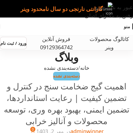
عبور به ناوبری
گارانتی نارنجی دو سال نامحدود وینر
رفتن به محتوای اصلی
منو
کاتالوگ محصولات
فروش آنلاین
ورود / ثبت نام
وینر
09129364742
وبلاگ
خانه
دسته‌بندی نشده
دسته‌بندی نشده
اهمیت گیج ضخامت سنج در کنترل و
تضمین کیفیت | رعایت استانداردها،
تضمین ایمنی، بهبود بهره وری، توسعه
محصولات و آنالیز خرابی
0
adminwinner
در مهر 2, 1403