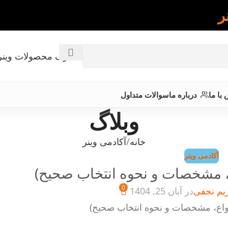
ر
کاتالوگ محصولات وینر
با ما
درباره ما
سوالات متداول
وبلاگ
خانه
آکادمی وینر
آکادمی وینر
، مشخصات و نحوه انتخاب صحیح)
0
یم نجفی
در آبان 25, 1404