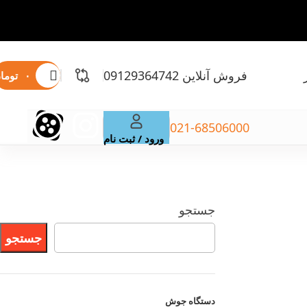
فروش آنلاین 09129364742
۰
توما
021-68506000
ورود / ثبت نام
جستجو
جستجو
دستگاه
جوش