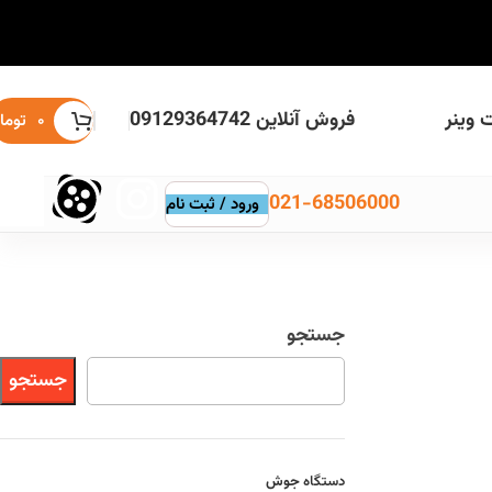
 وینر
فروش آنلاین 09129364742
۰
توما
021-68506000
ورود / ثبت نام
جستجو
جستجو
دستگاه
جوش