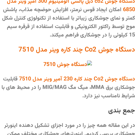
دستگاه جوش co2 دبل پالسی آلومینیوم 300 آمپر وینر مدل
6850
امکان ایجاد قوس نرمتر، افزایش حوضچه مذاب، پاشش
کمتر و نمای جوشکاری زیباتر با استفاده از تکنولوژی کنترل شکل
موج توسط راکتور الکترونیکی و قابلیت استفاده از قرقره سیم
15 کیلوئی را در جوشکاری فراهم میکند.
دستگاه جوش Co2 چند کاره وینر مدل 7510
دستگاه جوش Co2 چند کاره 230 آمپر وینر مدل 7510
قابلیت
جوشکاری برق MMA، میگ مگ MIG/MAG را در محیط های با
شرایط نامناسب نیز دارد.
جمع بندی
در این مقاله همه چیز را در مورد اجزای تشکیل دهنده اینورتر
جوشکاری بررسی کردیم. اینورترهای جوشکاری مختلف ممکن