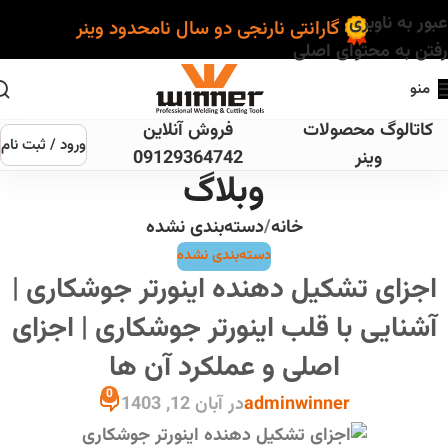
عبور به ناوبری
گارانتی نارنجی دو سال نامحدود وینر
رفتن به محتوای اصلی
منو
کاتالوگ محصولات
فروش آنلاین
ورود / ثبت نام
وینر
09129364742
وبلاگ
خانه
دسته‌بندی نشده
دسته‌بندی نشده
اجزای تشکیل دهنده اینورتر جوشکاری |
آشنایی با قلب اینورتر جوشکاری | اجزای
اصلی و عملکرد آن ها
0
adminwinner
در آبان 12, 1403