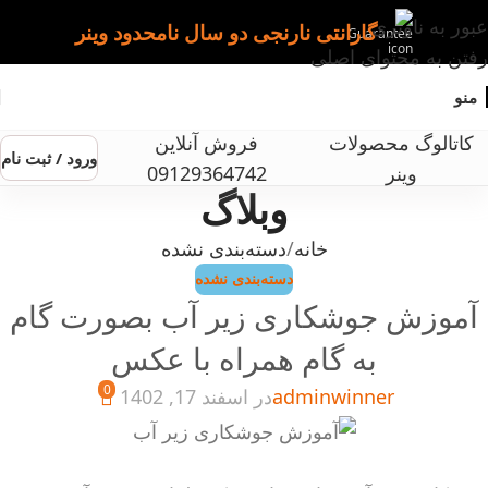
عبور به ناوبری
گارانتی نارنجی دو سال نامحدود وینر
رفتن به محتوای اصلی
منو
کاتالوگ محصولات
فروش آنلاین
ورود / ثبت نام
وینر
09129364742
وبلاگ
خانه
دسته‌بندی نشده
دسته‌بندی نشده
آموزش جوشکاری زیر آب بصورت گام
به گام همراه با عکس
0
adminwinner
در اسفند 17, 1402