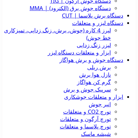
دستگاه جوش آرگون | TIG
دستگاه جوش برق (الکترود) | MMA
دستگاه برش پلاسما | CUT
دستگاه لیزر و متعلقات
لیرز 4 کاره (جوش، برش، زنگ زدایی، تمیزکاری
خط جوش)
لیزر زنگ زدایی
ابزار و متعلقات دستگاه لیزر
دستگاه جوش و برش هواگاز
برش ریلی
نازل هوا برش
گرم کن هواگاز
سرپیک جوش و برش
ابزار و متعلقات جوشکاری
انبر جوش
تورچ CO2 و متعلقات
تورچ آرگون و متعلقات
تورچ پلاسما و متعلقات
شیشه ماسک