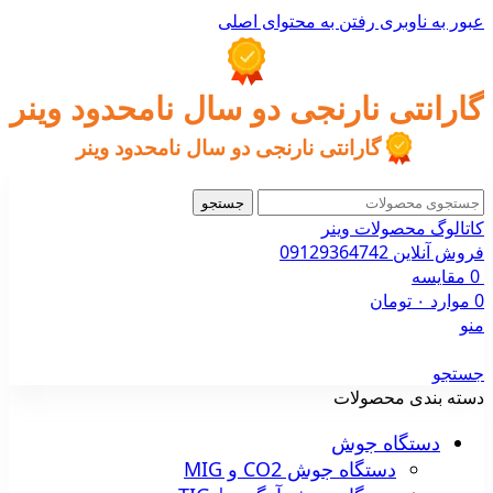
عبور به ناوبری
رفتن به محتوای اصلی
گارانتی نارنجی دو سال نامحدود وینر
گارانتی نارنجی دو سال نامحدود وینر
جستجو
کاتالوگ محصولات وینر
فروش آنلاین 09129364742
0
مقایسه
0
موارد
۰
تومان
منو
جستجو
دسته بندی محصولات
دستگاه جوش
دستگاه جوش CO2 و MIG