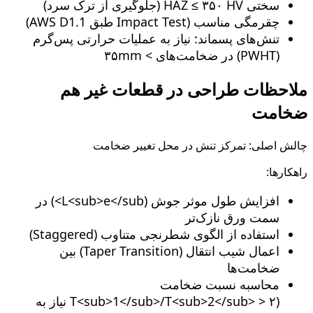
سختی HAZ ≤ ۳۵۰ HV (جلوگیری از ترک سرد)
چقرمگی مناسب (Impact Test طبق AWS D1.1)
تنش‌های پسماند: نیاز به عملیات حرارتی پس‌گرم
(PWHT) در ضخامت‌های > ۳۵mm
ملاحظات طراحی در قطعات غیر هم‌
ضخامت
چالش اصلی: تمرکز تنش در محل تغییر ضخامت
راهکارها:
افزایش طول موثر جوش (L<sub>e</sub>) در
سمت ورق نازک‌تر
استفاده از الگوی شطرنجی متناوب (Staggered)
اعمال شیب انتقال (Taper Transition) بین
ضخامت‌ها
محاسبه نسبت ضخامت
(T<sub>1</sub>/T<sub>2</sub> > ۲ نیاز به