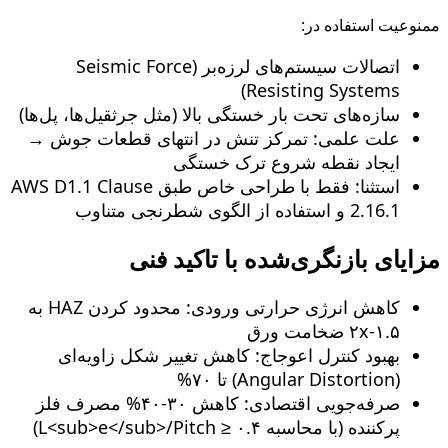
ممنوعیت استفاده در:
اتصالات سیستم‌های لرزه‌بر (Seismic Force
Resisting Systems)
سازه‌های تحت بار خستگی بالا (مثل جرثقیل‌ها، پل‌ها)
علت علمی: تمرکز تنش در انتهای قطعات جوش →
ایجاد نقطه شروع ترک خستگی
استثنا: فقط با طراحی خاص طبق AWS D1.1 Clause
2.16.1 و استفاده از الگوی شطرنجی متناوب
مزایای بازنگری‌شده با تاکید فنی
کاهش انرژی حرارتی ورودی: محدود کردن HAZ به
۱.۵-۲x ضخامت ورق
بهبود کنترل اعوجاج: کاهش تغییر شکل زاویه‌ای
(Angular Distortion) تا ۷۰%
صرفه‌جویی اقتصادی: کاهش ۳۰-۴۰% مصرف فلز
پرکننده (با محاسبه L<sub>e</sub>/Pitch ≥ ۰.۴)