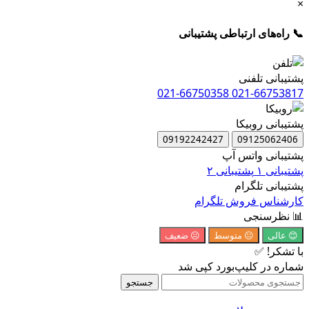
×
📞 راه‌های ارتباطی پشتیبانی
پشتیبانی تلفنی
021-66750358
021-66753817
پشتیبانی روبیکا
09192242427
09125062406
پشتیبانی واتس آپ
پشتیبانی ۱
پشتیبانی ۲
پشتیبانی تلگرام
کارشناس فروش تلگرام
📊 نظرسنجی
😊 عالی
😐 متوسط
☹️ ضعیف
با تشکر! ✅
شماره در کلیپ‌بورد کپی شد
جستجو