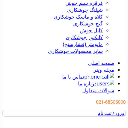
قرقره سیم جوش
شیلنگ جوشکاری
کلاه و ماسک جوشکاری
گیج جوشکاری
کابل جوش
کانکتور جوشکاری
مانومتر (فشارسنج)
سایر محصولات جوشکاری
صفحه اصلی
مجله وینر
تماس با ما
درباره ما
سوالات متداول
021-68506000
ورود / ثبت نام