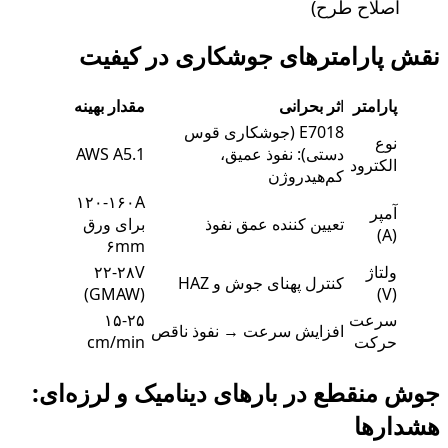
اصلاح طرح)
نقش پارامترهای جوشکاری در کیفیت
پارامتر
ا
ثر بحرانی
مقدار بهینه
E7018 (جوشکاری قوس
نوع
دستی): نفوذ عمیق،
AWS A5.1
الکترود
کم‌هیدروژن
۱۲۰-۱۶۰A
آمپر
تعیین کننده عمق نفوذ
برای ورق
(A)
۶mm
ولتاژ
۲۲-۲۸V
کنترل پهنای جوش و HAZ
(GMAW)
(V)
سرعت
۱۵-۲۵
افزایش سرعت → نفوذ ناقص
حرکت
cm/min
جوش منقطع در بارهای دینامیک و لرزه‌ای:
هشدارها