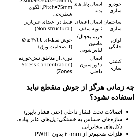
L<sub>e</sub>=25mm,
خودرو
اتصال پانل‌های
Pitch=75mm, الگوی
سازی
بدنه
شطرنجی
ساختمان‌
اتصال اعضای
فقط در اعضای غیرباربر
سازی
ثانویه سقف
(Non-structural)
فریم یخچال/
لوازم
جوش نقطه‌ای با Ø ≥ ۳√t
ماشین
خانگی
(t=ضخامت ورق)
لباس‌شویی
اتصال
دوری از مناطق تنش‌خورده
کشتی‌
دکوراسیون
(Stress Concentration
سازی
داخلی
Zones)
چه زمانی هرگز از جوش منقطع نباید
استفاده نشود؟
اتصالات تحت فشار داخلی (حتی فشار پایین)
سازه‌های حساس به خستگی: پل‌های عابر پیاده،
دکل‌های مخابراتی
فلزات ضخیم‌تر از ۲۰mm بدون PWHT