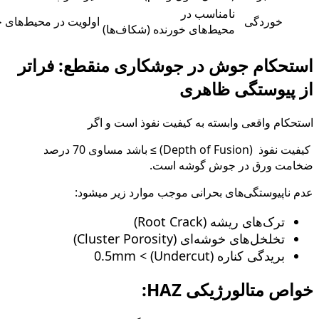
نامناسب در
خوردگی
اولویت در محیط‌های خ
محیط‌های خورنده (شکاف‌ها)
استحکام جوش در جوشکاری منقطع: فراتر
از پیوستگی ظاهری
استحکام واقعی وابسته به کیفیت نفوذ است و اگر
کیفیت نفوذ (Depth of Fusion) ≥ باشد مساوی 70 درصد
ضخامت ورق در جوش گوشه است.
عدم ناپیوستگی‌های بحرانی موجب موارد زیر میشود:
ترک‌های ریشه (Root Crack)
تخلخل‌های خوشه‌ای (Cluster Porosity)
بریدگی کناره (Undercut) > 0.5mm
خواص متالورژیکی HAZ: