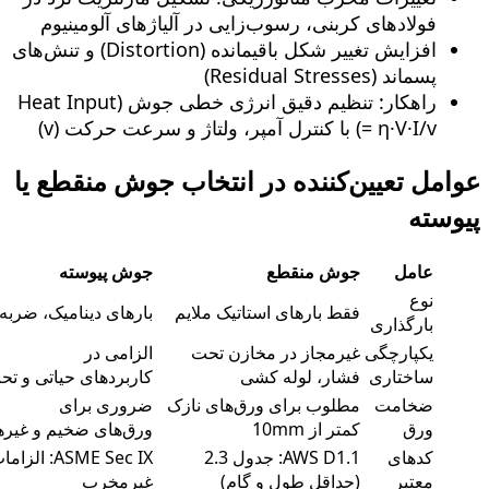
فولادهای کربنی، رسوب‌زایی در آلیاژهای آلومینیوم
افزایش تغییر شکل باقیمانده (Distortion) و تنش‌های
پسماند (Residual Stresses)
راهکار: تنظیم دقیق انرژی خطی جوش (Heat Input
= η·V·I/v) با کنترل آمپر، ولتاژ و سرعت حرکت (v)
عوامل تعیین‌کننده در انتخاب جوش منقطع یا
پیوسته
عامل
جوش منقطع
جوش پیوسته
نوع
فقط بارهای استاتیک ملایم
بارهای دینامیک، ضربه
بارگذاری
یکپارچگی
غیرمجاز در مخازن تحت
الزامی در
ساختاری
فشار، لوله‌ کشی
کاربردهای حیاتی و ت
ضخامت
مطلوب برای ورق‌های نازک
ضروری برای
ورق
کمتر از 10mm
ورق‌های ضخیم و غیر
کدهای
AWS D1.1: جدول 2.3
ASME Sec IX:
معتبر
(حداقل طول و گام)
غیرمخرب