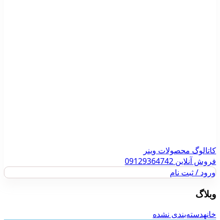
کاتالوگ محصولات وینر
فروش آنلاین 09129364742
ورود / ثبت نام
وبلاگ
خانه
دسته‌بندی نشده