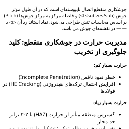
جوشکاری منقطع اتصال ناپیوسته‌ای است که در آن طول موثر
جوش (L<sub>e</sub>) و فاصله مرکز به مرکز جوش‌ها (Pitch)
بر اساس محاسبات تنش طراحی می‌شود. نماد استاندارد آن ▷◁ یا
— — در نقشه‌های جوش می باشد.
مدیریت حرارت در جوشکاری منقطع: کلید
جلوگیری از تخریب
حرارت بسیار کم:
خطر نفوذ ناقص (Incomplete Penetration)
افزایش احتمال ترک‌های هیدروژنی (HE Cracking) در
فولادها
حرارت بسیار زیاد:
گسترش منطقه متأثر از حرارت (HAZ) تا ۲-۳ برابر
حد مجاز
تغییرات مخرب متالورژیکی: تشکیل مارتنزیت ترد در