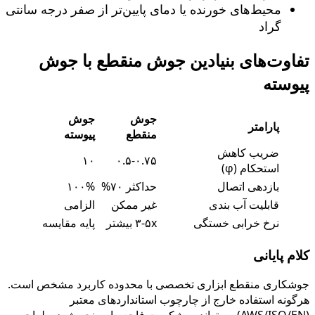
محیط‌های خورنده یا دمای پایین‌تر از صفر درجه سانتی
گراد
تفاوت‌های بنیادین جوش منقطع با جوش
پیوسته
جوش
جوش
پارامتر
منقطع
پیوسته
ضریب کاهش
۱۰
۰.۵-۰.۷۵
استحکام (φ)
بازدهی اتصال
حداکثر ۷۰%
۱۰۰%
قابلیت آب‌ بندی
غیر ممکن
الزامی
نرخ خرابی خستگی
۳-۵x بیشتر
پایه مقایسه
کلام پایانی
جوشکاری منقطع ابزاری تخصصی با محدوده کاربرد مشخص است.
هرگونه استفاده خارج از چارچوب استانداردهای معتبر