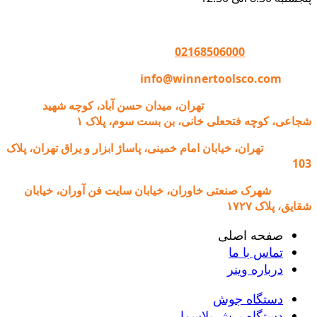
تماس با وینر :
02168506000
ایمیل:
info@winnertoolsco.com
دفتر مرکزی و خدمات:
تهران، میدان حسن آباد، کوچه شهید
شجاعی، کوچه فتحعلی خانی، بن بست سوم، پلاک ۱
فروشگاه:
تهران، خیابان امام خمینی، پاساژ ابزار و یراق تهران، پلاک
103
کارخانه:
شهرک صنعتی خاوران، خیابان سایت فن آوران، خیابان
شقایق، پلاک ۱۷۲۷
صفحه اصلی
تماس با ما
درباره وینر
دستگاه جوش
دستگاه برش پلاسما