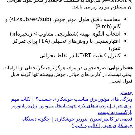
(AWS/ISO/EN) می‌تواند به شکست فاجعه‌بار منجر شود. طراحی
آن مستلزم موارد زیر می باشد:
محاسبه دقیق طول موثر جوش (L<sub>e</sub>) و
گام (Pitch)
انتخاب الگوی بهینه (شطرنجی متناوب > زنجیره‌ای)
اعتبارسنجی با روش‌های تحلیلی (FEA برای تمرکز
تنش)
کنترل کیفیت UT/RT در نقاط بحرانی
هشدار نهایی:
صرفه‌جویی در مواد، هرگز توجیه‌گر تخطی از الزامات
ایمنی نیست. در کاربردهای حیاتی، جوش پیوسته تنها گزینه قابل
قبول است.
جدیدتر
ویژگی های موتور برق مناسب جوشکاری چیست؟ | نکات مهم
برای خرید | توصیه های لازم جهت انتخاب موتور برق در اینورتر
بازگشت به لیست
قدیمی تر
کالیبراسیون اینورتر جوشکاری | چگونه دستگاه
جوشکاری خود را کالیبره کنیم؟