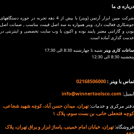
مجهز به پیشرفته ترین
مناسب برای جوشکاری آهن و
درباره ی ما
سیستم روز دنیا (IGBT)
انواع فولاد ( کم کربن و
طراحی خاص و منحصر به
شرکت مبین ابزار آرتمن (وینر) با بیش از 4 دهه تجربه در حوزه دستگاههای
متوسط)
جوشکاری فعالیت دارد. وینر همواره به سه اصل قیمت مناسب , ضمانت اصل
فرد
مناسب برای جوشکاری در
بودن و گارانتی معتبر پایبند بوده و اکنون با وب سایت تخصصی و اینترنتی در
صفحه نمایش دیجیتال قابل
ارتفاع
خدمت گذاری آماده است.
تنظیم قبل از جوشکاری
صفحه نمایش دیجیتال قابل
مناسب برای جوشکاری آهن و
ساعات کاری وینر
شنبه تا چهارشنبه 8:30 الی 17:30
تنظیم قبل از جوشکاری
پنجشنبه 8:30 الی 12:30
انواع فولاد (کم کربن و
سیستم خنک کننده قدرتمند
متوسط)
کابل ارت جهت محافظت از
تماس با وینر :
02168506000
مدار در برابر نوسانات برق و
جلوگیری از برق گرفتگی
ایمیل:
info@winnertoolsco.com
بدنه فلزی مستحکم
دفتر مرکزی و خدمات:
تهران، میدان حسن آباد، کوچه شهید شجاعی،
سیستم خنک کننده قدرتمند
کوچه فتحعلی خانی، بن بست سوم، پلاک ۱
قابلیت جوشکاری با کیفیت بالا
در الکترودهای 2.5 به صورت
فروشگاه:
تهران، خیابان امام خمینی، پاساژ ابزار و یراق تهران، پلاک