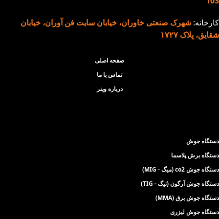
دائم (100 ٪) و ۳ به صورت
103
مقطعی (40٪)
کارخانه:
شهرک صنعتی خاوران، خیابان سایت فن آوران، خیابان
ویژگی های نسل جدید
شقایق، پلاک ۱۷۲۷
دستگاه جوش 200
آمپر مدل 2011:
صفحه اصلی
تماس با ما
تنظیم اتوماتیک
درباره وینر
امکان انتخاب الکترود
آرگون خراشی
دستگاه جوش
دستگاه برش پلاسما
دستگاه جوش co2 (میگ - MIG)
دستگاه جوش آرگون (تیگ - TIG)
دستگاه جوش برق (MMA)
دستگاه جوش لیزری