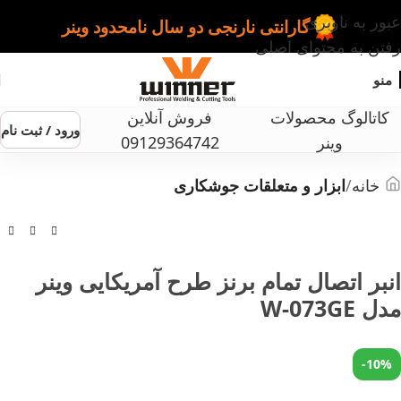
عبور به ناوبری
گارانتی نارنجی دو سال نامحدود وینر
رفتن به محتوای اصلی
منو
کاتالوگ محصولات
فروش آنلاین
ورود / ثبت نام
وینر
09129364742
خانه
ابزار و متعلقات جوشکاری
انبر اتصال تمام برنز طرح آمریکایی وینر
مدل W-073GE
-10%