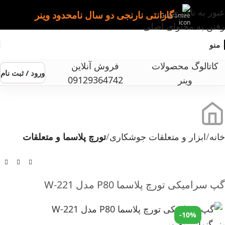
عبور به ناوبری
گارانتی نارنجی دو سال نامحدود وینر
رفتن به محتوای اصلی
منو
کاتالوگ محصولات
فروش آنلاین
ورود / ثبت نام
وینر
09129364742
خانه
ابزار و متعلقات جوشکاری
تورچ پلاسما و متعلقات
گپ سرامیکی تورچ پلاسما P80 مدل W-221
-10%
بزرگنمایی تصویر