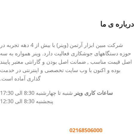
سیستم خنک کننده قدرتمند
انواع فولاد (کم کربن و
متوسط)
درباره ی ما
کابل ارت جهت محافظت از
مدار در برابر نوسانات برق و
جلوگیری از برق گرفتگی
شرکت مبین ابزار آرتمن (وینر) با بیش از 4 دهه تجربه در
بدنه فلزی مستحکم
حوزه دستگاههای جوشکاری فعالیت دارد. وینر همواره به سه
سیستم خنک کننده قدرتمند
اصل قیمت مناسب , ضمانت اصل بودن و گارانتی معتبر پایبند
قابلیت جوشکاری با کیفیت بالا
بوده و اکنون با وب سایت تخصصی و اینترنتی در خدمت
در الکترودهای 2.5 به صورت
گذاری آماده است.
دائم (100 ٪) و ۳ به صورت
مقطعی (40٪)
ساعات کاری وینر
شنبه تا چهارشنبه 8:30 الی 17:30
ویژگی های نسل جدید
پنجشنبه 8:30 الی 12:30
دستگاه جوش 200
آمپر مدل 2011:
تماس با وینر :
02168506000
تنظیم اتوماتیک