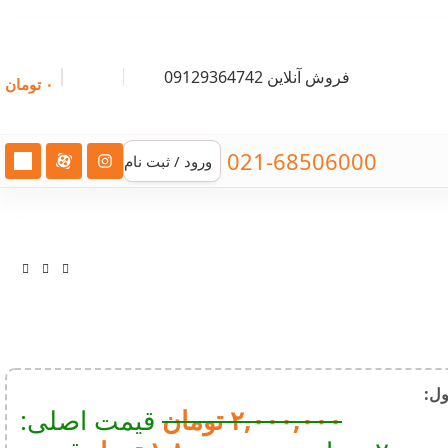
فروش آنلاین 09129364742
۰
تومان
021-68506000
ورود / ثبت نام
:​
۲,۰۰۰,۰۰۰
تومان
قیمت اصلی: