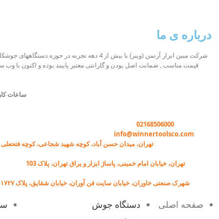
صفحه نمایش دیجیتال
مناسب برای جوشکاری آهن و
تنظیم قبل از جوشکا
انواع فولاد (کم کربن و متوسط)
درباره ی ما
سیستم خنک کننده قدر
کابل ارت جهت محافظت از
مدار در برابر نوسانات برق و
شرکت مبین ابزار آرتمن (وینر) با بیش از 4 دهه تجربه در ح
قیمت مناسب , ضمانت اصل بودن و گارانتی معتبر پایبند بوده و اکنون با وب
جلوگیری از برق گرفتگی
بدنه فلزی مستحکم
ساعات کار
سیستم خنک کننده قدرتمند
قابلیت جوشکاری با کیفیت بالا در
تماس با وینر :
02168506000
ایمیل:
info@winnertoolsco.com
الکترودهای 2.5 به صورت دائم
دفتر مرکزی و خدمات:
تهران، میدان حسن آباد، کوچه شهید شجاعی، کوچه فتحعلی خ
(100 ٪) و ۳ به صورت مقطعی
فروشگاه:
تهران، خیابان امام خمینی، پاساژ ابزار و یراق تهران، پلاک 103
(40٪)
کارخانه:
شهرک صنعتی خاوران، خیابان سایت فن آوران، خیابان شقایق، پلاک ۱۷۲۷
ویژگی های نسل جدید
صفحه اصلی
دستگاه جوش
سی
دستگاه جوش 200 آمپر