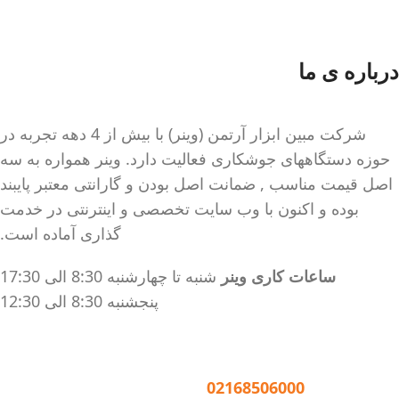
سیستم خنک کننده قدرتمند
انواع فولاد (کم کربن و
متوسط)
درباره ی ما
کابل ارت جهت محافظت از
مدار در برابر نوسانات برق و
جلوگیری از برق گرفتگی
شرکت مبین ابزار آرتمن (وینر) با بیش از 4 دهه تجربه در
بدنه فلزی مستحکم
حوزه دستگاههای جوشکاری فعالیت دارد. وینر همواره به سه
سیستم خنک کننده قدرتمند
اصل قیمت مناسب , ضمانت اصل بودن و گارانتی معتبر پایبند
قابلیت جوشکاری با کیفیت بالا
بوده و اکنون با وب سایت تخصصی و اینترنتی در خدمت
در الکترودهای 2.5 به صورت
گذاری آماده است.
دائم (100 ٪) و ۳ به صورت
مقطعی (40٪)
ساعات کاری وینر
شنبه تا چهارشنبه 8:30 الی 17:30
ویژگی های نسل جدید
پنجشنبه 8:30 الی 12:30
دستگاه جوش 200
آمپر مدل 2011:
تماس با وینر :
02168506000
تنظیم اتوماتیک