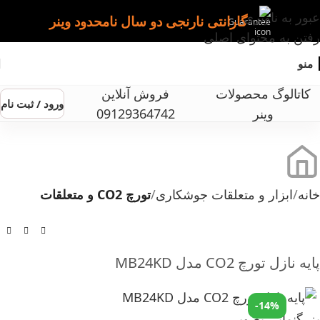
عبور به ناوبری
گارانتی نارنجی دو سال نامحدود وینر
رفتن به محتوای اصلی
منو
کاتالوگ محصولات
فروش آنلاین
ورود / ثبت نام
وینر
09129364742
خانه
ابزار و متعلقات جوشکاری
تورچ CO2 و متعلقات
پایه نازل تورچ CO2 مدل MB24KD
-14%
بزرگنمایی تصویر