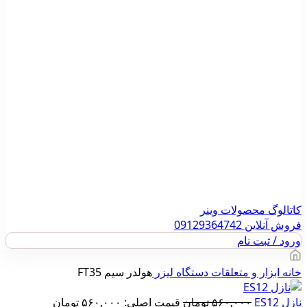
کاتالوگ محصولات وینر
فروش آنلاین 09129364742
ورود / ثبت نام
خانه
ابزار و متعلقات دستگاه لیزر
هولدر سیم FT35
نازل ES12
۵۶۰,۰۰۰
تومان
قیمت اصلی: ۵۶۰,۰۰۰ تومان