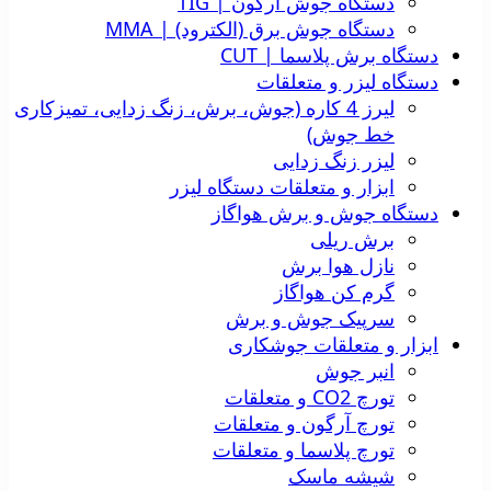
دستگاه جوش آرگون | TIG
دستگاه جوش برق (الکترود) | MMA
دستگاه برش پلاسما | CUT
دستگاه لیزر و متعلقات
لیرز 4 کاره (جوش، برش، زنگ زدایی، تمیزکاری
خط جوش)
لیزر زنگ زدایی
ابزار و متعلقات دستگاه لیزر
دستگاه جوش و برش هواگاز
برش ریلی
نازل هوا برش
گرم کن هواگاز
سرپیک جوش و برش
ابزار و متعلقات جوشکاری
انبر جوش
تورچ CO2 و متعلقات
تورچ آرگون و متعلقات
تورچ پلاسما و متعلقات
شیشه ماسک