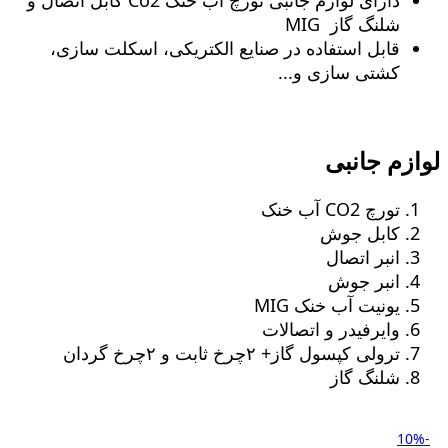
دارای لوازم جانبی تورچ آب خنک Co2 کابل اتصال و
شلنگ گاز MIG
قابل استفاده در صنایع الکتریکی، اسکلت سازی،
کشتی سازی و...
لوازم جانبی
تورچ CO2 آب خنک
کابل جوش
انبر اتصال
انبر جوش
یونیت آب خنک MIG
وایرفیدر و اتصالات
ترولی کپسول گاز+ ٢چرخ ثابت و ٢چرخ گردان
شلنگ گاز
-10%