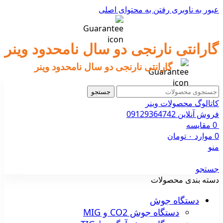
عبور به ناوبری
رفتن به محتوای اصلی
گارانتی نارنجی دو سال نامحدود وینر
گارانتی نارنجی دو سال نامحدود وینر
جستجو
کاتالوگ محصولات وینر
فروش آنلاین 09129364742
0
مقایسه
0
موارد
۰
تومان
منو
جستجو
دسته بندی محصولات
دستگاه جوش
دستگاه جوش CO2 و MIG