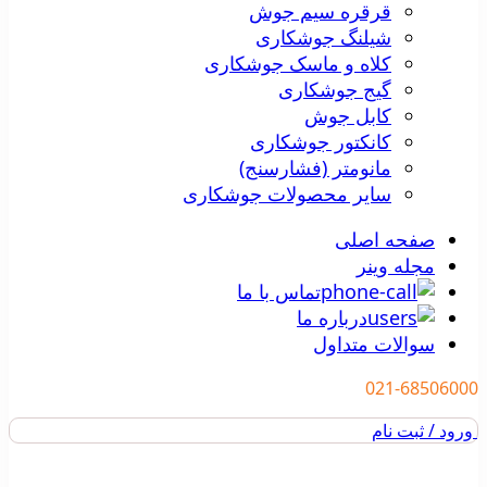
قرقره سیم جوش
شیلنگ جوشکاری
کلاه و ماسک جوشکاری
گیج جوشکاری
کابل جوش
کانکتور جوشکاری
مانومتر (فشارسنج)
سایر محصولات جوشکاری
صفحه اصلی
مجله وینر
تماس با ما
درباره ما
سوالات متداول
021-68506000
ورود / ثبت نام