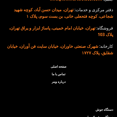
مدار در برابر نوسانات برق
جو
و جلوگیری از برق گرفتگی
2)
دفتر مرکزی و خدمات:
تهران، میدان حسن آباد، کوچه شهید
بدنه فلزی مستحکم
مج
شجاعی، کوچه فتحعلی خانی، بن بست سوم، پلاک ۱
سیستم خنک کننده قدرتمند
ولت
فروشگاه:
تهران، خیابان امام خمینی، پاساژ ابزار و یراق تهران،
قابلیت جوشکاری با کیفیت
سی
پلاک 103
بالا در الکترودهای 2.5 به
دا
صورت دائم (100 ٪) و ۳ به
کن
کارخانه:
شهرک صنعتی خاوران، خیابان سایت فن آوران، خیابان
صورت مقطعی (40٪)
ام
شقایق، پلاک ۱۷۲۷
ویژگی های نسل
ام
2T و 
جدید دستگاه جوش
صفحه اصلی
دا
تماس با ما
200 آمپر مدل
فل
درباره وینر
2011:
لو
تنظیم اتوماتیک
تور
امکان انتخاب الکترود
کا
آرگون خراشی
دستگاه جوش
ان