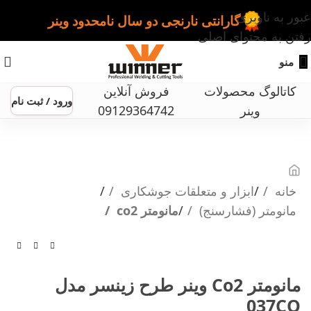
عبور به ناوبری
گارانتی نارنجی دو سال نامحدود وینر
رفتن به محتوای اصلی
منو
کاتالوگ محصولات
فروش آنلاین
ورود / ثبت نام
وینر
09129364742
خانه
ابزار و متعلقات جوشکاری
مانومتر (فشارسنج)
مانومتر co2
مانومتر Co2 وینر طرح زینسر مدل
037CO