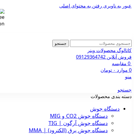
عبور به ناوبری
رفتن به محتوای اصلی
جستجو
کاتالوگ محصولات وینر
فروش آنلاین 09129364742
0
مقایسه
0
موارد
۰
تومان
منو
جستجو
دسته بندی محصولات
دستگاه جوش
دستگاه جوش CO2 و MIG
دستگاه جوش آرگون | TIG
دستگاه جوش برق (الکترود) | MMA