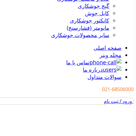
گیج جوشکاری
کابل جوش
کانکتور جوشکاری
مانومتر (فشارسنج)
سایر محصولات جوشکاری
صفحه اصلی
مجله وینر
تماس با ما
درباره ما
سوالات متداول
021-68506000
ورود / ثبت نام