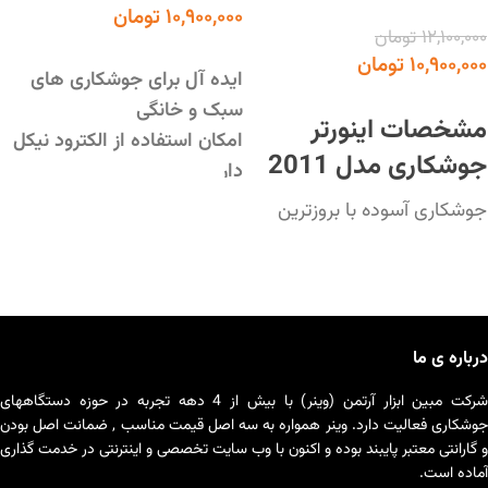
۱۰,۹۰۰,۰۰۰
تومان
۱۲,۱۰۰,۰۰۰
تومان
افزودن به سبد خرید
۱۰,۹۰۰,۰۰۰
تومان
ایده آل برای جوشکاری های
افزودن به سبد خرید
سبک و خانگی
مشخصات اینورتر
امکان استفاده از الکترود نیکل
جوشکاری مدل 2011
دار
جوشکاری آسوده با بروزترین
جوشکاری آسوده با بروزترین
تکنولوژی الکترونیکی دنیا
تکنولوژی الکترونیکی دنیا
سبک و قابل حمل، پرقدرت،
ایده آل جهت جوشکاری های
مصرف برق پایین و بهینه،
سبک و خانگی
قابلیت کار با ژنراتور
امکان استفاده از الکترود نیکل
طراحی خاص و منحصر به فرد
درباره ی ما
دار
(رادیویی)
سبک و قابل حمل، پرقدرت،
شرکت مبین ابزار آرتمن (وینر) با بیش از 4 دهه تجربه در حوزه دستگاههای
قابلیت جوشکاری الکترودهای
مصرف برق پایین و بهینه،
جوشکاری فعالیت دارد. وینر همواره به سه اصل قیمت مناسب , ضمانت اصل بودن
عمومی
و گارانتی معتبر پایبند بوده و اکنون با وب سایت تخصصی و اینترنتی در خدمت گذاری
قابلیت کار با ژنراتور
مناسب برای جوشکاری آهن و
آماده است.
مجهز به پیشرفته ترین سیستم