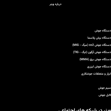
ویژگی های نسل جدید
درباره وینر
دستگاه جوش 200
آمپر مدل 2011:
تنظیم اتوماتیک
دستگاه جوش
امکان انتخاب الکترود
دستگاه برش پلاسما
آرگون خراشی
دستگاه جوش co2 (میگ - MIG)
دستگاه جوش آرگون (تیگ - TIG)
دستگاه جوش برق (MMA)
دستگاه جوش لیزری
ابزار و متعلقات جوشکاری
سیم جوش
کابل جوش
وینر در شبکه های اجتماعی