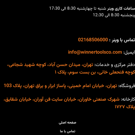
انواع فولاد ( کم کربن و متوسط)
روز دنیا (IGBT)
ساعات کاری وینر
شنبه تا چهارشنبه 8:30 الی 17:30
مناسب برای جوشکاری در
پنجشنبه 8:30 الی 12:30
طراحی خاص و منحصر به فرد
ارتفاع
صفحه نمایش دیجیتال قابل
صفحه نمایش دیجیتال قابل
تنظیم قبل از جوشکاری
تنظیم قبل از جوشکاری
تماس با وینر :
02168506000
مناسب برای جوشکاری آهن و
سیستم خنک کننده قدرتمند
انواع فولاد (کم کربن و متوسط)
ایمیل:
info@winnertoolsco.com
کابل ارت جهت محافظت از
دفتر مرکزی و خدمات:
تهران، میدان حسن آباد، کوچه شهید شجاعی،
مدار در برابر نوسانات برق و
کوچه فتحعلی خانی، بن بست سوم، پلاک ۱
جلوگیری از برق گرفتگی
بدنه فلزی مستحکم
فروشگاه:
تهران، خیابان امام خمینی، پاساژ ابزار و یراق تهران، پلاک 103
سیستم خنک کننده قدرتمند
کارخانه:
شهرک صنعتی خاوران، خیابان سایت فن آوران، خیابان شقایق،
قابلیت جوشکاری با کیفیت بالا
پلاک ۱۷۲۷
در الکترودهای 2.5 به صورت
دائم (100 ٪) و ۳ به صورت
صفحه اصلی
مقطعی (40٪)
تماس با ما