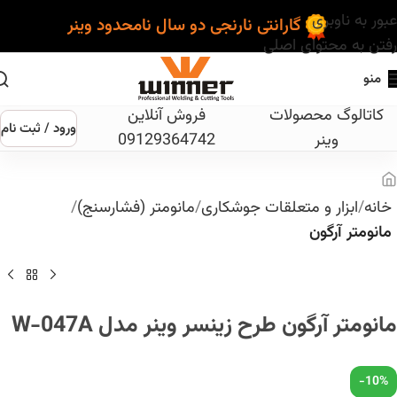
عبور به ناوبری
گارانتی نارنجی دو سال نامحدود وینر
رفتن به محتوای اصلی
منو
کاتالوگ محصولات
فروش آنلاین
ورود / ثبت نام
وینر
09129364742
خانه
ابزار و متعلقات جوشکاری
مانومتر (فشارسنج)
مانومتر آرگون
مانومتر آرگون طرح زینسر وینر مدل W-047A
-10%