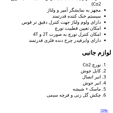
Co2)
مجهز به نمایشگر آمپر و ولتاژ
سیستم خنک کننده قدرتمند
دارای ولوم ولتاژ جهت کنترل دقیق تر قوس
امکان تعیین قطبیت تورچ
امکان کنترل تورچ به صورت 2T و 4T
دارای وایرفیدر چرخ دنده فلزی قدرتمند
لوازم جانبی
تورچ Co2
کابل جوش
انبر اتصال
انبر جوش
ماسک + شیشه
چکش گل زنی و ﻓﺮچه ﺳﯿمی
-10%