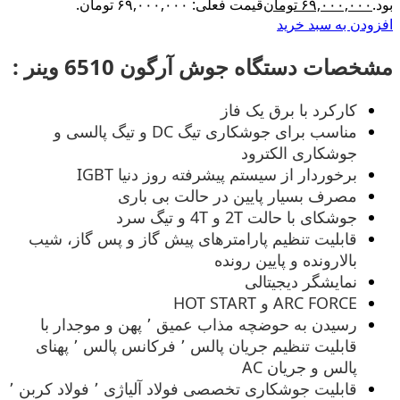
بود.
۶۹,۰۰۰,۰۰۰
تومان
قیمت فعلی: ۶۹,۰۰۰,۰۰۰ تومان.
افزودن به سبد خرید
مشخصات دستگاه جوش آرگون 6510 وینر :
کارکرد با برق یک فاز
مناسب برای جوشکاری تیگ DC و تیگ پالسی و
جوشکاری الکترود
برخوردار از سیستم پیشرفته روز دنیا IGBT
مصرف بسیار پایین در حالت بی باری
جوشکای با حالت 2T و 4T و تیگ سرد
قابلیت تنظیم پارامترهای پیش گاز و پس گاز، شیب
بالارونده و پایین رونده
نمایشگر دیجیتالی
ARC FORCE و HOT START
رسیدن به حوضچه مذاب عمیق ٬ پهن و موجدار با
قابلیت تنظیم جریان پالس ٬ فرکانس پالس ٬ پهنای
پالس و جریان AC
قابلیت جوشکاری تخصصی فولاد آلیاژی ٬ فولاد کربن ٬