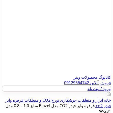
کاتالوگ محصولات وینر
فروش آنلاین 09129364742
ورود / ثبت نام
خانه
ابزار و متعلقات جوشکاری
تورچ CO2 و متعلقات
قرقره وایر
فیدر co2
قرقره وایر فیدر CO2 مدل Binzel سایز 1.0 – 0.8 مدل
W-231