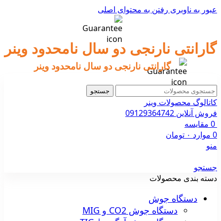
عبور به ناوبری
رفتن به محتوای اصلی
گارانتی نارنجی دو سال نامحدود وینر
گارانتی نارنجی دو سال نامحدود وینر
جستجو
کاتالوگ محصولات وینر
فروش آنلاین 09129364742
0
مقایسه
0
موارد
۰
تومان
منو
جستجو
دسته بندی محصولات
دستگاه جوش
دستگاه جوش CO2 و MIG