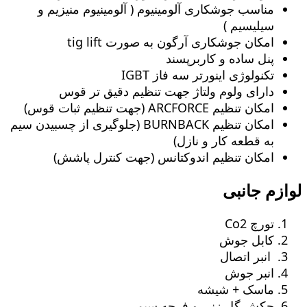
مناسب جوشکاری آلومینیوم ( آلومینیوم منیزیم و
سیلیسیم )
امکان جوشکاری آرگون به صورت tig lift
پنل ساده و کاربرپسند
تکنولوژی اینورتر سه فاز IGBT
دارای ولوم ولتاژ جهت تنظیم دقیق تر قوس
امکان تنظیم ARCFORCE (جهت تنظیم ثبات قوس)
امکان تنظیم BURNBACK (جلوگیری از چسبیدن سیم
به قطعه کار و نازل)
امکان تنظیم اندوکتانس (جهت کنترل پاشش)
لوازم جانبی
تورچ Co2
کابل جوش
انبر اتصال
انبر جوش
ماسک + شیشه
چکش گل زنی و فرچه سیمی