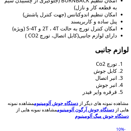
امکان تنظیم BURNBACK (جلوگیری از چسبیدن سیم
به قطعه کار و نازل)
امکان تنظیم اندوکتانس (جهت کنترل پاشش)
پنل ساده و کاربرپسند
امکان کنترل تورچ به حالت 2T ، 4T و S-4T (ویژه)
دارای لوازم جانبی(کابل اتصال، تورچ CO2 )
لوازم جانبی
تورچ Co2
کابل جوش
انبر اتصال
انبر جوش
قرقره وایر فیدر
مشاهده نمونه های دیگر از
دستگاه جوش آلومینیوم
مشاهده نمونه
هایی از
دستگاه جوش آرگون آلومینیوم
مشاهده نمونه هایی از
دستگاه جوش میگ آلومینیوم
-10%