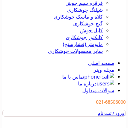
قرقره سیم جوش
شیلنگ جوشکاری
کلاه و ماسک جوشکاری
گیج جوشکاری
کابل جوش
کانکتور جوشکاری
مانومتر (فشارسنج)
سایر محصولات جوشکاری
صفحه اصلی
مجله وینر
تماس با ما
درباره ما
سوالات متداول
021-68506000
ورود / ثبت نام