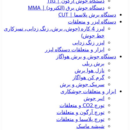
دستگاه جوش آرگون | TIG
دستگاه جوش برق (الکترود) | MMA
دستگاه برش پلاسما | CUT
دستگاه لیزر و متعلقات
لیرز 4 کاره (جوش، برش، زنگ زدایی، تمیزکاری
خط جوش)
لیزر زنگ زدایی
ابزار و متعلقات دستگاه لیزر
دستگاه جوش و برش هواگاز
برش ریلی
نازل هوا برش
گرم کن هواگاز
سرپیک جوش و برش
ابزار و متعلقات جوشکاری
انبر جوش
تورچ CO2 و متعلقات
تورچ آرگون و متعلقات
تورچ پلاسما و متعلقات
شیشه ماسک