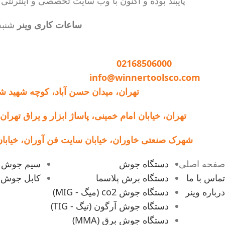
پایبند بوده و اکنون با وب سایت تخصصی و اینترنت
برق گرفتگی
بدنه فلزی مستحکم
ساعات کاری وینر
شنبه تا 
سیستم خنک کننده قدرتمند
قابلیت جوشکاری با کیفیت بالا در
تماس با وینر :
02168506000
الکترودهای 2.5 به صورت دائم (100
ایمیل:
info@winnertoolsco.com
٪) و ۳ به صورت مقطعی (40٪)
ویژگی های نسل جدید
دفتر مرکزی و خدمات:
تهران، میدان حسن آباد، کوچه شهید ش
دستگاه جوش 200 آمپر
فروشگاه:
تهران، خیابان امام خمینی، پاساژ ابزار و یراق تهران، پل
مدل 2011:
کارخانه:
شهرک صنعتی خاوران، خیابان سایت فن آوران، خیابان شق
تنظیم اتوماتیک
امکان انتخاب الکترود
صفحه اصلی
دستگاه جوش
سیم جوش
آرگون خراشی
تماس با ما
دستگاه برش پلاسما
کابل جوش
درباره وینر
دستگاه جوش co2 (میگ - MIG)
دستگاه جوش آرگون (تیگ - TIG)
دستگاه جوش برق (MMA)