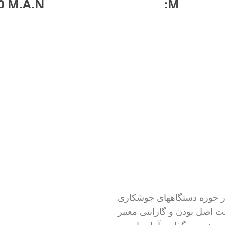
0 M.A.N
M:
امکان جوشکاری MMA (الکترودی )
درت، مصرف
، MIG (با گاز co2 ) و FCAW (جوش
IGBT) IGBT
کار با
توپودری بدون گاز )
مناسب جوش ا
مناسب جوش استیل زنگ‌ نزن با
فیلر مخصوص
 فرد
فیلر مخصوص استیل
مناسب جوشک
مناسب جوشکاری ورق های
گالوانیزه
های
گالوانیزه
دارای تکنولوژی اینورتری IGBT
ن و انواع
قابلیت جوشکاری قرقره های ۵ و
TIG)
ط)
۱۵ کیلویی
دارای صفحه 
 ارتفاع
طراحی منحصر به فرد و ویژه
دیجیتال لمس
ل تنظیم
دارای لوازم جانبی (کابل جوش،
جوشکاری
کابل اتصال، تورچ Co2)
دارای سیستم
د
ینر) با بیش از 4 دهه تجربه در حوزه دستگاههای جوشکاری
مجهز به نمایشگر آمپر و ولتاژ
(کنترل القای
ت اصل بودن و گارانتی معتبر
سیستم خنک کننده قدرتمند
الکتریکی و