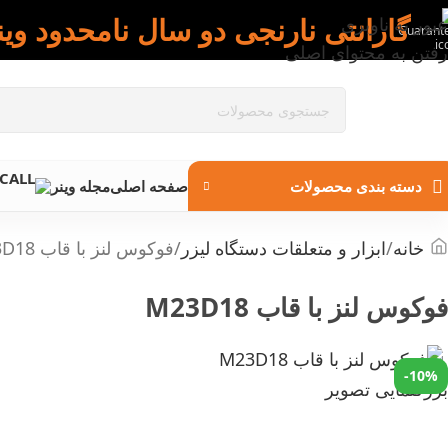
گارانتی نارنجی دو سال نامحدود وین
عبور به ناوبری
رفتن به محتوای اصلی
دسته بندی محصولات
صفحه اصلی
مجله وینر
خانه
ابزار و متعلقات دستگاه لیزر
فوکوس لنز با قاب M23D18
فوکوس لنز با قاب M23D18
-10%
بزرگنمایی تصویر