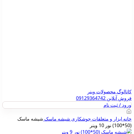
کاتالوگ محصولات وینر
فروش آنلاین 09129364742
ورود / ثبت نام
خانه
ابزار و متعلقات جوشکاری
شیشه ماسک
شیشه ماسک
(50*100) نور 10 وینر