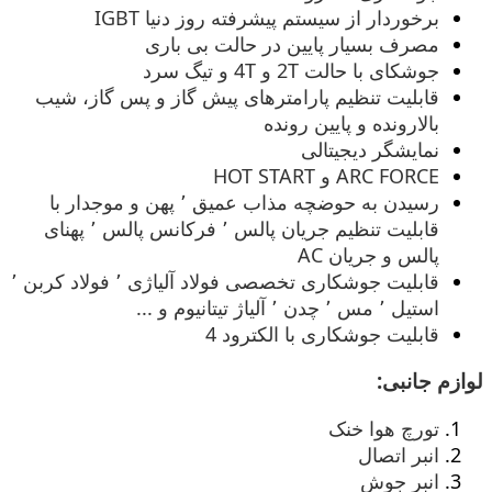
برخوردار از سیستم پیشرفته روز دنیا IGBT
مصرف بسیار پایین در حالت بی باری
جوشکای با حالت 2T و 4T و تیگ سرد
قابلیت تنظیم پارامترهای پیش گاز و پس گاز، شیب
بالارونده و پایین رونده
نمایشگر دیجیتالی
ARC FORCE و HOT START
رسیدن به حوضچه مذاب عمیق ٬ پهن و موجدار با
قابلیت تنظیم جریان پالس ٬ فرکانس پالس ٬ پهنای
پالس و جریان AC
قابلیت جوشکاری تخصصی فولاد آلیاژی ٬ فولاد کربن ٬
استیل ٬ مس ٬ چدن ٬ آلیاژ تیتانیوم و ...
قابلیت جوشکاری با الکترود 4
لوازم جانبی:
تورچ هوا خنک
انبر اتصال
انبر جوش