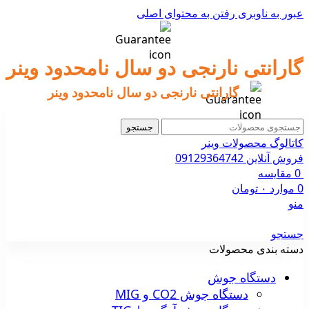
عبور به ناوبری
رفتن به محتوای اصلی
گارانتی نارنجی دو سال نامحدود وینر
گارانتی نارنجی دو سال نامحدود وینر
جستجو
کاتالوگ محصولات وینر
فروش آنلاین 09129364742
0
مقایسه
0
موارد
۰
تومان
منو
جستجو
دسته بندی محصولات
دستگاه جوش
دستگاه جوش CO2 و MIG