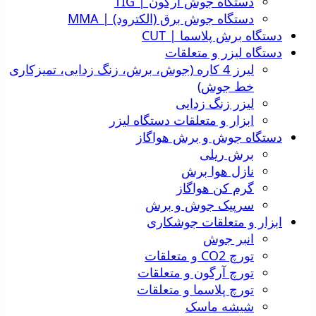
دستگاه جوش آرگون | TIG
دستگاه جوش برق (الکترود) | MMA
دستگاه برش پلاسما | CUT
دستگاه لیزر و متعلقات
لیرز 4 کاره (جوش، برش، زنگ زدایی، تمیزکاری
خط جوش)
لیزر زنگ زدایی
ابزار و متعلقات دستگاه لیزر
دستگاه جوش و برش هواگاز
برش ریلی
نازل هوا برش
گرم کن هواگاز
سرپیک جوش و برش
ابزار و متعلقات جوشکاری
انبر جوش
تورچ CO2 و متعلقات
تورچ آرگون و متعلقات
تورچ پلاسما و متعلقات
شیشه ماسک