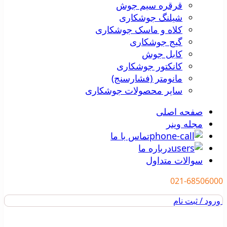
قرقره سیم جوش
شیلنگ جوشکاری
کلاه و ماسک جوشکاری
گیج جوشکاری
کابل جوش
کانکتور جوشکاری
مانومتر (فشارسنج)
سایر محصولات جوشکاری
صفحه اصلی
مجله وینر
تماس با ما
درباره ما
سوالات متداول
021-68506000
ورود / ثبت نام