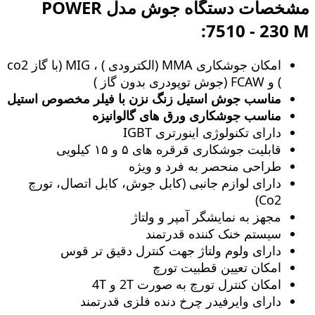
مشخصات دستگاه جوش مدل POWER
7510 - 230 M:
امکان جوشکاری MMA (الکترودی ) ، MIG (با گاز co2
) و FCAW (جوش توپودری بدون گاز )
مناسب جوش استیل زنگ‌ نزن با فیلر مخصوص استیل
مناسب جوشکاری ورق های گالوانیزه
دارای تکنولوژی اینورتری IGBT
قابلیت جوشکاری قرقره های ۵ و ۱۵ کیلویی
طراحی منحصر به فرد و ویژه
دارای لوازم جانبی (کابل جوش، کابل اتصال، تورچ
Co2)
مجهز به نمایشگر آمپر و ولتاژ
سیستم خنک کننده قدرتمند
دارای ولوم ولتاژ جهت کنترل دقیق تر قوس
امکان تعیین قطبیت تورچ
امکان کنترل تورچ به صورت 2T و 4T
دارای وایرفیدر چرخ دنده فلزی قدرتمند