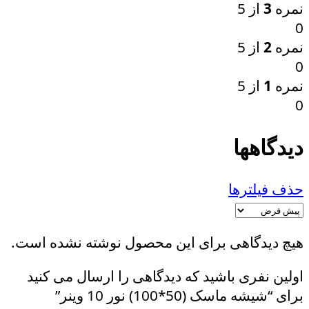
نمره
3
از 5
0
نمره
2
از 5
0
نمره
1
از 5
0
دیدگاهها
حذف فیلترها
هیچ دیدگاهی برای این محصول نوشته نشده است.
اولین نفری باشید که دیدگاهی را ارسال می کنید
برای “شیشه ماسک (50*100) نور 10 وینر”