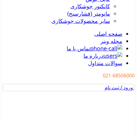
کانکتور جوشکاری
مانومتر (فشارسنج)
سایر محصولات جوشکاری
صفحه اصلی
مجله وینر
تماس با ما
درباره ما
سوالات متداول
021-68506000
ورود / ثبت نام