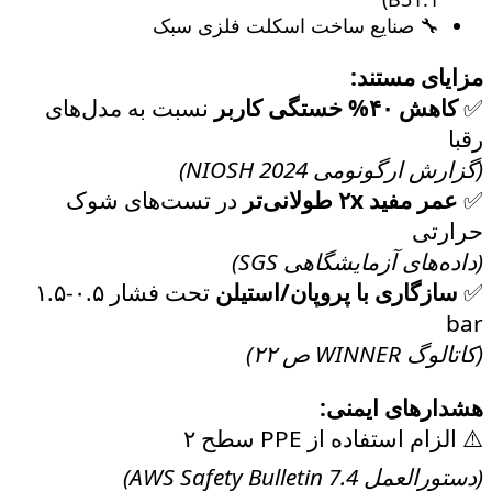
🔧 صنایع ساخت اسکلت فلزی سبک
مزایای مستند:
✅
کاهش ۴۰% خستگی کاربر
نسبت به مدل‌های
رقبا
(گزارش ارگونومی NIOSH 2024)
✅
عمر مفید ۲x طولانی‌تر
در تست‌های شوک
حرارتی
(داده‌های آزمایشگاهی SGS)
✅
سازگاری با پروپان/استیلن
تحت فشار ۰.۵-۱.۵
bar
(کاتالوگ WINNER ص ۲۲)
هشدارهای ایمنی:
⚠️ الزام استفاده از PPE سطح ۲
(دستورالعمل AWS Safety Bulletin 7.4)