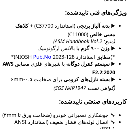
ویژگی‌های فنی تاییدشده:
▶️
بدنه آلیاژ برنجی
(استاندارد C37700) +
کلاهک
مسی خالص
(C11000)
(منبع: ASM Handbook Vol.2)
▶️
وزن ۹۰۰ گرم
با بالانس ارگونومیک
*(مطابق استاندارد NIOSH
2023-128)*
Pub.No
▶️
سیستم کنترل دوگانه
با شیرهای فلزی مطابق
AWS
F2.2:2020
▶️
بسته نازل‌های کرومی
برای ضخامت ۰.۵-۶mm
(گواهی تست SGS №IR1947)
کاربردهای صنعتی تاییدشده:
🔧 جوشکاری تعمیراتی خودرو (ضخامت ورق تا ۳mm)
🔧 اتصال لوله‌های فشار ضعیف (استاندارد ANSI
B31.1)