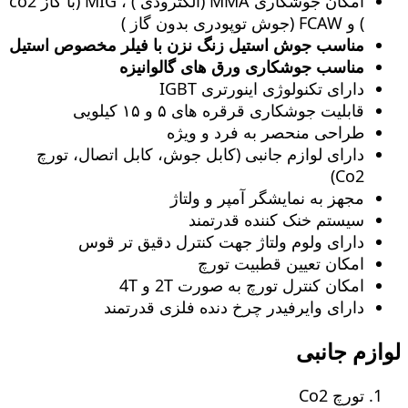
امکان جوشکاری MMA (الکترودی ) ، MIG (با گاز co2
) و FCAW (جوش توپودری بدون گاز )
مناسب جوش استیل زنگ‌ نزن با فیلر مخصوص استیل
مناسب جوشکاری ورق های گالوانیزه
دارای تکنولوژی اینورتری IGBT
قابلیت جوشکاری قرقره های ۵ و ۱۵ کیلویی
طراحی منحصر به فرد و ویژه
دارای لوازم جانبی (کابل جوش، کابل اتصال، تورچ
Co2)
مجهز به نمایشگر آمپر و ولتاژ
سیستم خنک کننده قدرتمند
دارای ولوم ولتاژ جهت کنترل دقیق تر قوس
امکان تعیین قطبیت تورچ
امکان کنترل تورچ به صورت 2T و 4T
دارای وایرفیدر چرخ دنده فلزی قدرتمند
لوازم جانبی
تورچ Co2