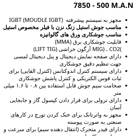
7850 - 500 M.A.N
مجهز به سیستم پیشرفته (MOUDLE IGBT) IGBT
مناسب جوش استیل زنگ‌ نزن با فیلر مخصوص استیل
مناسب جوشکاری ورق های گالوانیزه
قابلیت جوشکاری برق (MMA)
)MIG) ، CO2 آرگون خراشی (LIFT TIG)
دارای صفحه نمایش دیجیتال و پنل دیجیتال لمسی
جهت تنظیم دقیق جوشکاری
دارای سیستم کنترل اندوکتانس (کنترل القایی) برای
ثبات قوس الکتریکی و کنترل پاشش جوشکاری
ضخامت سیم جوش قابل استفاده بین ۰.۸ تا ۱.۶ میلی
متر
دارای ترولی برای قرار دادن کپسول گاز و جابجایی
آسان
مجهز به واترتانک برای خنک کردن تورچ در کارهای
صنعتی به صورت پیوسته
دارای فیدر متحرک (انتقال دهنده سیم) برای سرعت و