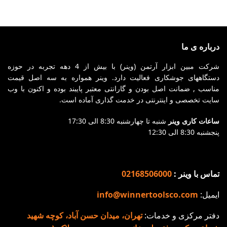
فرد (رادیویی)
سبک و قابل حمل، پرقدرت،
قابلیت جوشکاری
مصرف برق پایین و بهینه،
تو
الکترودهای عمومی
قابلیت کار با ژنراتور
من
مناسب برای جوشکاری آهن
درباره ی ما
مجهز به پیشرفته ترین
نز
و انواع فولاد ( کم کربن و
شرکت مبین ابزار آرتمن (وینر) با بیش از 4 دهه تجربه در حوزه
سیستم روز دنیا (IGBT)
من
متوسط)
دستگاههای جوشکاری فعالیت دارد. وینر همواره به سه اصل قیمت
طراحی خاص و منحصر به
گال
مناسب برای جوشکاری در
مناسب , ضمانت اصل بودن و گارانتی معتبر پایبند بوده و اکنون با وب
فرد
دا
سایت تخصصی و اینترنتی در خدمت گذاری آماده است.
ارتفاع
صفحه نمایش دیجیتال قابل
BT
صفحه نمایش دیجیتال قابل
ساعات کاری وینر
شنبه تا چهارشنبه 8:30 الی 17:30
تنظیم قبل از جوشکاری
قا
تنظیم قبل از جوشکاری
پنجشنبه 8:30 الی 12:30
مناسب برای جوشکاری آهن
های ۵ و
سیستم خنک کننده قدرتمند
و انواع فولاد (کم کربن و
طر
متوسط)
وی
تماس با وینر :
02168506000
کابل ارت جهت محافظت از
دا
ایمیل:
info@winnertoolsco.com
مدار در برابر نوسانات برق
جو
و جلوگیری از برق گرفتگی
2)
دفتر مرکزی و خدمات:
تهران، میدان حسن آباد، کوچه شهید
بدنه فلزی مستحکم
مج