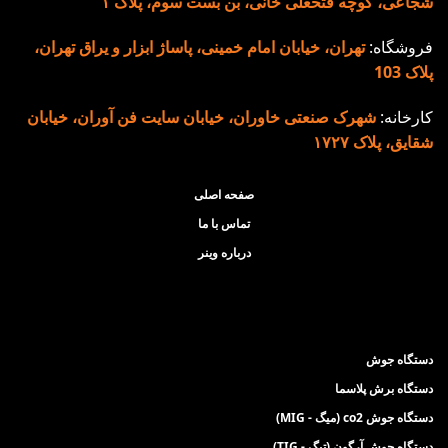
شجاعی، کوچه فتحعلی خانی، بن بست سوم، پلاک ۱
سیستم خنک کننده قدرتمند
ولت
فروشگاه:
تهران، خیابان امام خمینی، پاساژ ابزار و یراق تهران،
قابلیت جوشکاری با کیفیت
سی
پلاک 103
بالا در الکترودهای 2.5 به
دا
صورت دائم (100 ٪) و ۳ به
کن
کارخانه:
شهرک صنعتی خاوران، خیابان سایت فن آوران، خیابان
صورت مقطعی (40٪)
ام
شقایق، پلاک ۱۷۲۷
ویژگی های نسل
ام
2T و 
جدید دستگاه جوش
صفحه اصلی
دا
تماس با ما
200 آمپر مدل
فل
درباره وینر
2011:
لو
تنظیم اتوماتیک
تور
امکان انتخاب الکترود
کا
آرگون خراشی
دستگاه جوش
ان
دستگاه برش پلاسما
ان
دستگاه جوش co2 (میگ - MIG)
ما
دستگاه جوش آرگون (تیگ - TIG)