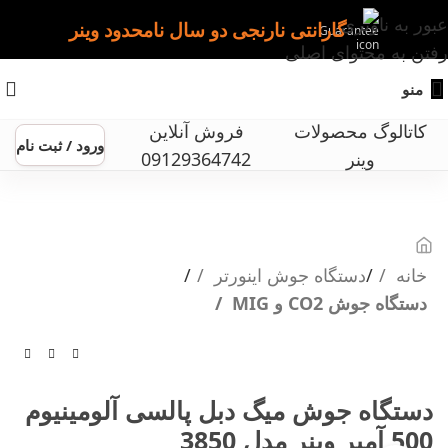
عبور به ناوبری
گارانتی نارنجی دو سال نامحدود وینر
رفتن به محتوای اصلی
منو
کاتالوگ محصولات
فروش آنلاین
ورود / ثبت نام
وینر
09129364742
خانه
دستگاه جوش اینورتر
دستگاه جوش CO2 و MIG
دستگاه جوش میگ دبل پالسی آلومینیوم
500 آمپر وینر مدل 3850