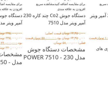
 سریع
برای مقایسه اضافه کنید
مشاهده سریع
برای مقایسه اضاف
افزودن به علاقه مندی
افزودن به علاقه 
اینورتر جوشکاری 220 آمپر وینر
دستگاه جوش Co2 چند کاره 230
آمپر وینر مدل 7510
آمپر وینر مدل 0
۶۴,۴۵۰,۰۰۰
تومان
قیمت اصلی:
۲۴۵,۰۰۰,۰۰۰
توما
۱۰
تومان
قیمت
۶۴,۴۵۰,۰۰۰ تومان بود.
۵۸,۰۰۰,۰۰۰
تومان
قیمت
۲۴۵,۰۰۰,۰۰۰
فعلی: ۵۸,۰۰۰,۰۰۰ تومان.
بود.
۲۲۰,۰۰۰,۰۰۰
مشخصات دستگاه جوش
۲۲۰,۰۰۰,۰۰۰ تومان.
ی های
مشخصات 
مدل POWER 7510 - 230
مدل 0
M:
رود نیکل
00 M.A.N
امکان جوشکاری MMA
وزترین
(الکترودی ) ، MIG (با گاز co2 ) و
IGBT) IGBT
نیا
FCAW (جوش توپودری بدون گاز
)
مناسب جوش
قدرت،
فیلر مخص
نه، قابلیت
مناسب جوش استیل زنگ‌ نزن با