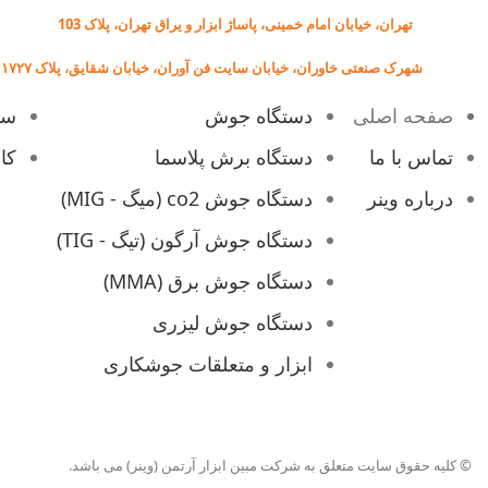
بدنه فلزی مستحکم
فروشگاه:
تهران، خیابان امام خمینی، پاساژ ابزار و یراق تهران، پلاک 103
سیستم خنک کننده قدرتمند
کارخانه:
شهرک صنعتی خاوران، خیابان سایت فن آوران، خیابان شقایق، پلاک ۱۷۲۷
قابلیت جوشکاری با کیفیت بالا در
صفحه اصلی
دستگاه جوش
سی
الکترودهای 2.5 به صورت دائم
(100 ٪) و ۳ به صورت مقطعی
تماس با ما
دستگاه برش پلاسما
کا
(40٪)
درباره وینر
دستگاه جوش co2 (میگ - MIG)
ویژگی های نسل جدید
دستگاه جوش آرگون (تیگ - TIG)
دستگاه جوش 200 آمپر
دستگاه جوش برق (MMA)
مدل 2011:
دستگاه جوش لیزری
تنظیم اتوماتیک
ابزار و متعلقات جوشکاری
امکان انتخاب الکترود
آرگون خراشی
© کلیه حقوق سایت متعلق به شرکت مبین ابزار آرتمن (وینر) می باشد.