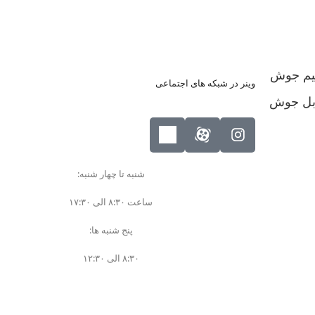
دارای ترول
امکان تعیین قطبیت تورچ
کپسول گاز
امکان کنترل تورچ به صورت 2T
مجهز به وا
و 4T
کردن تورچ
م جوش
وینر در شبکه های اجتماعی
دارای وایرفیدر چرخ دنده فلزی
صورت پیو
بل جوش
قدرتمند
دارای فیدر
لوازم جانبی
سیم) برای
کارهای صن
تورچ Co2
شنبه تا چهار شنبه:
دارای لواز
کابل جوش
ساعت ۸:۳۰ الی ۱۷:۳۰
Co2 کاب
انبر اتصال
گاز MIG
پنج شنبه ها:
انبر جوش
قابل استفا
۸:۳۰ الی ۱۲:۳۰
اسکلت ساز
ماسک + شیشه
چکش گل زنی و ﻓﺮچه ﺳﯿمی