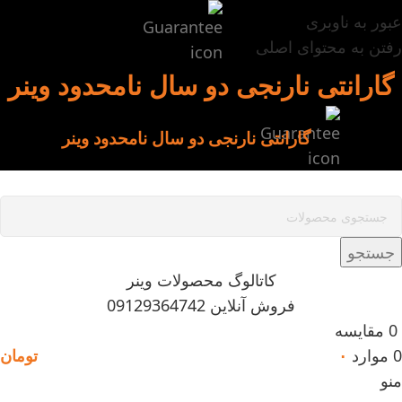
عبور به ناوبری
رفتن به محتوای اصلی
گارانتی نارنجی دو سال نامحدود وینر
گارانتی نارنجی دو سال نامحدود وینر
جستجو
کاتالوگ محصولات وینر
فروش آنلاین 09129364742
0
مقایسه
0
موارد
۰
تومان
منو