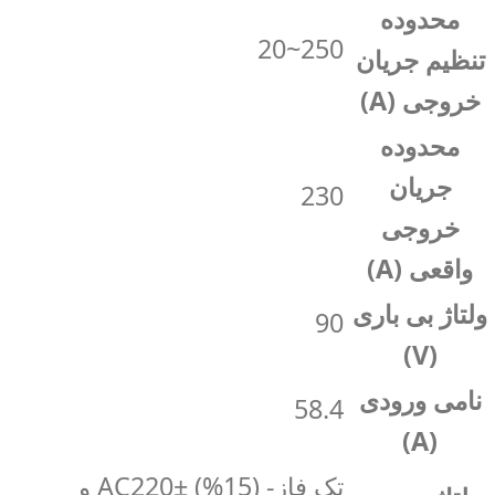
محدوده
250~20
تنظیم جریان
خروجی (A)
محدوده
جریان
230
خروجی
واقعی (A)
ولتاژ بی باری
90
(V)
نامی ورودی
58.4
(A)
تک فاز- (15%) AC220± و