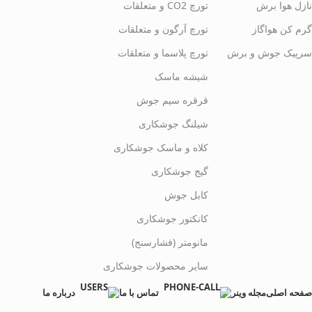
نازل هوا برش
تورچ CO2 و متعلقات
گرم کن هواگاز
تورچ آرگون و متعلقات
سرپیک جوش و برش
تورچ پلاسما و متعلقات
شیشه ماسک
قرقره سیم جوش
شیلنگ جوشکاری
کلاه و ماسک جوشکاری
گیج جوشکاری
کابل جوش
کانکتور جوشکاری
مانومتر (فشارسنج)
سایر محصولات جوشکاری
صفحه اصلی
مجله وینر
تماس با ما
درباره ما