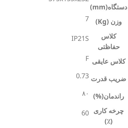
دستگاه(mm)
7
وزن (Kg)
کلاس
IP21S
حفاظتی
F
کلاس عایقی
0.73
ضریب قدرت
۸۰
راندمان(%)
چرخه کاری
60
(٪)