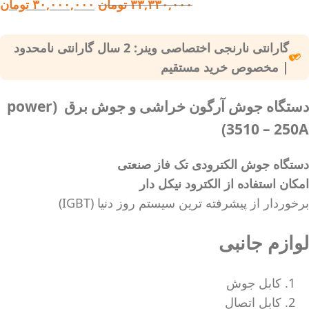
۳۳,۳۳۰,۰۰۰
تومان
۳۰,۰۰۰,۰۰۰
تومان
گارانتی نارنجی اختصاصی وینر: 2 سال گارانتی نامحدود
| مخصوص خرید مستقیم
دستگاه جوش آرگون خراشی و جوش برق (power
3510 – 250A)
دستگاه جوش الکترودی تک فاز صنعتی
امکان استفاده از الکترود نیکل دار
ﺑﺮﺧﻮردار از پیشرﻓﺘﻪ ﺗﺮﯾﻦ ﺳﯿﺴﺘﻢ روز دﻧﯿﺎ (
IGBT
)
لوازم جانبی
کابل
جوش
کابل اتصال