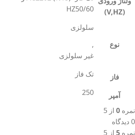
ولتاژ ورودی
HZ50/60
(V,HZ)
سلولزی
نوع
,
غیر سلولزی
تک فاز
فاز
250
آمپر
نمره
0
از 5
0 دیدگاه
نمره
5
از 5