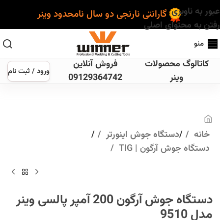
عبور به ناوبری
گارانتی نارنجی دو سال نامحدود وینر
رفتن به محتوای اصلی
منو
کاتالوگ محصولات
فروش آنلاین
ورود / ثبت نام
وینر
09129364742
خانه
دستگاه جوش اینورتر
دستگاه جوش آرگون | TIG
دستگاه جوش آرگون 200 آمپر پالسی وینر
مدل 9510