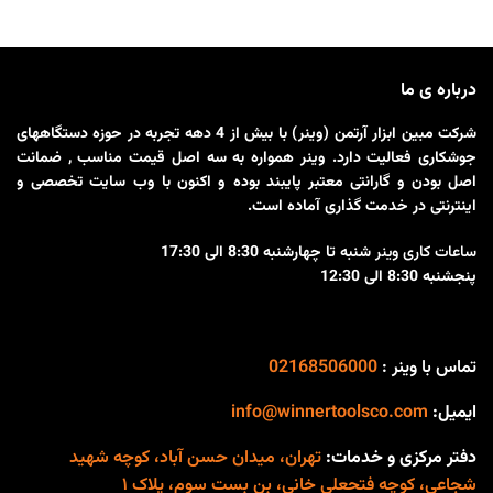
قابلیت کار با ژنراتور
امکان استفاده از الکترود
طراحی خاص و منحصر به
تو
نیکل دار
فرد (رادیویی)
من
سبک و قابل حمل، پرقدرت،
درباره ی ما
قابلیت جوشکاری
نز
مصرف برق پایین و بهینه،
شرکت مبین ابزار آرتمن (وینر) با بیش از 4 دهه تجربه در حوزه دستگاههای
الکترودهای عمومی
من
قابلیت کار با ژنراتور
جوشکاری فعالیت دارد. وینر همواره به سه اصل قیمت مناسب , ضمانت
مناسب برای جوشکاری آهن
گال
مجهز به پیشرفته ترین
اصل بودن و گارانتی معتبر پایبند بوده و اکنون با وب سایت تخصصی و
و انواع فولاد ( کم کربن و
دا
سیستم روز دنیا (IGBT)
اینترنتی در خدمت گذاری آماده است.
متوسط)
BT
طراحی خاص و منحصر به
ساعات کاری وینر
شنبه تا چهارشنبه 8:30 الی 17:30
مناسب برای جوشکاری در
قا
فرد
پنجشنبه 8:30 الی 12:30
ارتفاع
۵ و ۱۵ کیلویی
صفحه نمایش دیجیتال قابل
صفحه نمایش دیجیتال قابل
طر
تنظیم قبل از جوشکاری
تنظیم قبل از جوشکاری
دا
مناسب برای جوشکاری آهن
تماس با وینر :
02168506000
سیستم خنک کننده قدرتمند
جو
و انواع فولاد (کم کربن و
ایمیل:
info@winnertoolsco.com
2)
متوسط)
مج
کابل ارت جهت محافظت از
دفتر مرکزی و خدمات:
تهران، میدان حسن آباد، کوچه شهید
سی
مدار در برابر نوسانات برق و
شجاعی، کوچه فتحعلی خانی، بن بست سوم، پلاک ۱