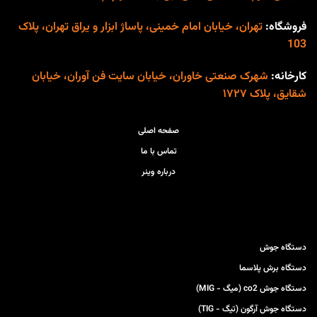
دا
جلوگیری از برق گرفتگی
فروشگاه:
تهران، خیابان امام خمینی، پاساژ ابزار و یراق تهران، پلاک
دق
بدنه فلزی مستحکم
103
ام
سیستم خنک کننده قدرتمند
ام
قابلیت جوشکاری با کیفیت
کارخانه:
شهرک صنعتی خاوران، خیابان سایت فن آوران، خیابان
2T و 
بالا در الکترودهای 2.5 به
شقایق، پلاک ۱۷۲۷
دا
صورت دائم (100 ٪) و ۳ به
فل
صورت مقطعی (40٪)
صفحه اصلی
لو
ویژگی های نسل
تماس با ما
جدید دستگاه جوش
درباره وینر
تور
200 آمپر مدل 2011:
کا
ان
تنظیم اتوماتیک
ان
امکان انتخاب الکترود
دستگاه جوش
ما
آرگون خراشی
دستگاه برش پلاسما
چک
دستگاه جوش co2 (میگ - MIG)
دستگاه جوش آرگون (تیگ - TIG)