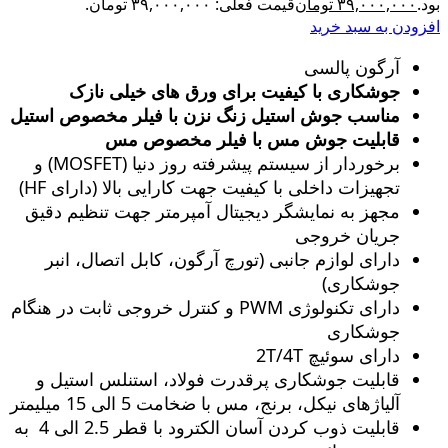
بود.
۳۹,۰۰۰,۰۰۰
تومان
قیمت فعلی: ۳۹,۰۰۰,۰۰۰ تومان.
افزودن به سبد خرید
آرگون پالسی
جوشکاری با کیفیت برای ورق های خیلی نازک
مناسب جوش استیل زنگ‌ نزن با فیلر مخصوص استیل
قابلیت جوش مس با فیلر مخصوص مس
برخوردار از سیستم پیشرفته روز دنیا (MOSFET) و
تجهیزات داخلی با کیفیت جهت کارایی بالا (دارای HF)
مجهز به نمایشگر دیجیتال آمپرمتر جهت تنظیم دقیق
جریان خروجی
دارای لوازم جانبی (تورچ آرگون، کابل اتصال، انبر
جوشکاری)
دارای تکنولوژی PWM و کنترل خروجی ثابت در هنگام
جوشکاری
دارای سوئیچ 2T/4T
قابلیت جوشکاری پرقدرت فولاد، استنلس استیل و
آلیاژهای نیکل، برنج، مس با ضخامت 5 الی 15 میلیمتر
قابلیت ذوب کردن آسان الکترود با قطر 2.5 الی 4 به