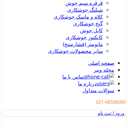
قرقره سیم جوش
شیلنگ جوشکاری
کلاه و ماسک جوشکاری
گیج جوشکاری
کابل جوش
کانکتور جوشکاری
مانومتر (فشارسنج)
سایر محصولات جوشکاری
صفحه اصلی
مجله وینر
تماس با ما
درباره ما
سوالات متداول
021-68506000
ورود / ثبت نام