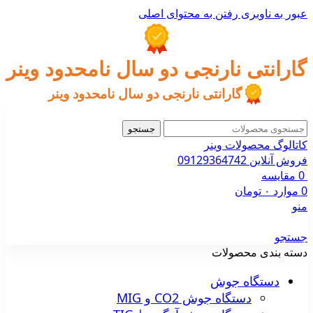
عبور به ناوبری
رفتن به محتوای اصلی
گارانتی نارنجی دو سال نامحدود وینر
گارانتی نارنجی دو سال نامحدود وینر
جستجو
کاتالوگ محصولات وینر
فروش آنلاین 09129364742
0
مقایسه
0
موارد
۰
تومان
منو
جستجو
دسته بندی محصولات
دستگاه جوش
دستگاه جوش CO2 و MIG