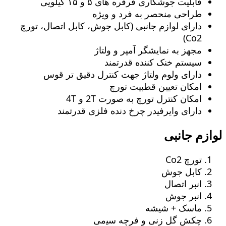
قابلیت جوشکاری قرقره های ۵ و ۱۵ کیلویی
طراحی منحصر به فرد و ویژه
دارای لوازم جانبی (کابل جوش، کابل اتصال، تورچ
Co2)
مجهز به نمایشگر آمپر و ولتاژ
سیستم خنک کننده قدرتمند
دارای ولوم ولتاژ جهت کنترل دقیق تر قوس
امکان تعیین قطبیت تورچ
امکان کنترل تورچ به صورت 2T و 4T
دارای وایرفیدر چرخ دنده فلزی قدرتمند
لوازم جانبی
تورچ Co2
کابل جوش
انبر اتصال
انبر جوش
ماسک + شیشه
چکش گل زنی و ﻓﺮچه ﺳﯿمی