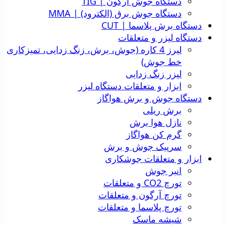
دستگاه جوش آرگون | TIG
دستگاه جوش برق (الکترود) | MMA
دستگاه برش پلاسما | CUT
دستگاه لیزر و متعلقات
لیرز 4 کاره (جوش، برش، زنگ زدایی، تمیزکاری
خط جوش)
لیزر زنگ زدایی
ابزار و متعلقات دستگاه لیزر
دستگاه جوش و برش هواگاز
برش ریلی
نازل هوا برش
گرم کن هواگاز
سرپیک جوش و برش
ابزار و متعلقات جوشکاری
انبر جوش
تورچ CO2 و متعلقات
تورچ آرگون و متعلقات
تورچ پلاسما و متعلقات
شیشه ماسک